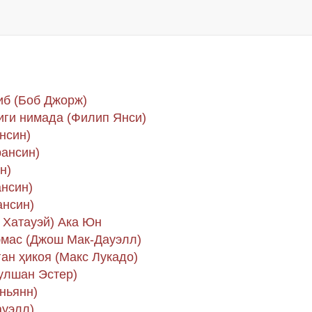
иб (Боб Джорж)
иги нимада (Филип Янси)
нсин)
рансин)
н)
ансин)
ансин)
 Хатауэй) Ака Юн
эмас (Джош Мак-Дауэлл)
ан ҳикоя (Макс Лукадо)
улшан Эстер)
ньянн)
ауэлл)