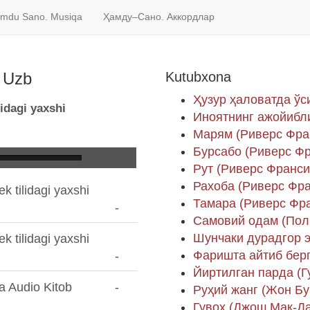
mdu Sano. Musiqa
Ҳамду–Сано. Аккордлар
. Uzb
Kutubxona
Ҳузур ҳаловатда ўс
idagi yaxshi
Иноятнинг ажойибл
Марям (Риверс Фра
Бурсабо (Риверс Ф
Рут (Риверс Франси
Рахоба (Риверс Фр
 tilidagi yaxshi
Тамара (Риверс Фр
-
Самовий одам (Пол
Шунчаки дурадгор 
 tilidagi yaxshi
Фаришта айтиб берг
-
Йиртилган парда (Г
da Audio Kitob
-
Руҳий жанг (Жон Бу
Гувоҳ (Джош Мак-Д