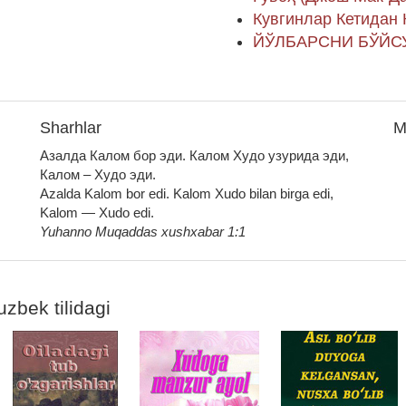
Кувгинлар Кетидан 
ЙЎЛБАРСНИ БЎЙСУ
Sharhlar
M
Азалда Калом бор эди. Калом Худо узурида эди,
Калом – Худо эди.
Azalda Kalom bor edi. Kalom Xudo bilan birga edi,
Kalom — Xudo edi.
Yuhanno Muqaddas xushxabar 1:1
uzbek tilidagi