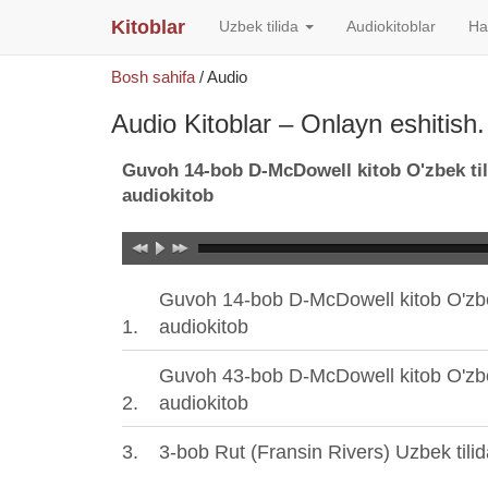
Kitoblar
Uzbek tilida
Audiokitoblar
Ha
Bosh sahifa
/
Audio
Audio Kitoblar – Onlayn eshitish
Guvoh 14-bob D-McDowell kitob O'zbek til
audiokitob
Guvoh 14-bob D-McDowell kitob O'zbek
audiokitob
Guvoh 43-bob D-McDowell kitob O'zbek
audiokitob
3-bob Rut (Fransin Rivers) Uzbek tili