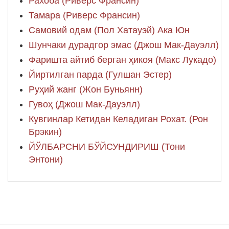
Рахоба (Риверс Франсин)
Тамара (Риверс Франсин)
Самовий одам (Пол Хатауэй) Ака Юн
Шунчаки дурадгор эмас (Джош Мак-Дауэлл)
Фаришта айтиб берган ҳикоя (Макс Лукадо)
Йиртилган парда (Гулшан Эстер)
Руҳий жанг (Жон Буньянн)
Гувоҳ (Джош Мак-Дауэлл)
Кувгинлар Кетидан Келадиган Рохат. (Рон
Брэкин)
ЙЎЛБАРСНИ БЎЙСУНДИРИШ (Тони
Энтони)