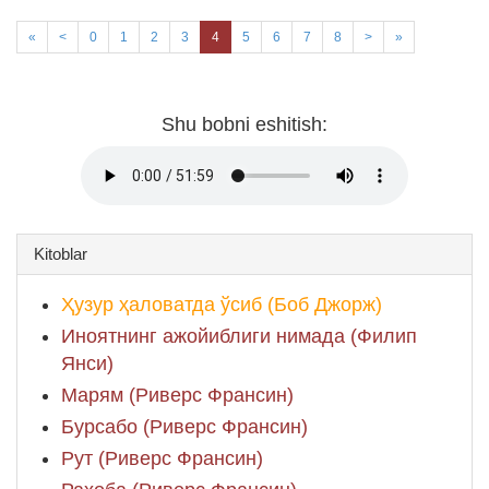
«
<
0
1
2
3
4
5
6
7
8
>
»
Shu bobni eshitish:
Kitoblar
Ҳузур ҳаловатда ўсиб (Боб Джорж)
Иноятнинг ажойиблиги нимада (Филип
Янси)
Марям (Риверс Франсин)
Бурсабо (Риверс Франсин)
Рут (Риверс Франсин)