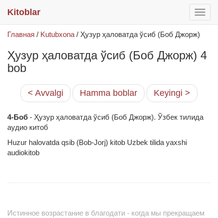
Kitoblar
раск
меню
Главная
/
Kutubxona
/
Ҳузур ҳаловатда ўсиб (Боб Джорж)
Ҳузур ҳаловатда ўсиб (Боб Джорж) 4
bob
< Avvalgi
Hamma boblar
Keyingi >
4-Боб
- Ҳузур ҳаловатда ўсиб (Боб Джорж). Ўзбек тилида
аудио китоб
Huzur halovatda qsib (Bob-Jorj) kitob Uzbek tilida yaxshi
audiokitob
Истинное возрастание в благодати - когда мы прекращаем