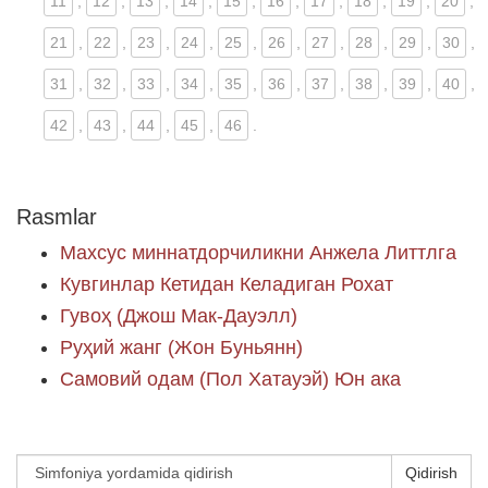
11
,
12
,
13
,
14
,
15
,
16
,
17
,
18
,
19
,
20
,
21
,
22
,
23
,
24
,
25
,
26
,
27
,
28
,
29
,
30
,
31
,
32
,
33
,
34
,
35
,
36
,
37
,
38
,
39
,
40
,
42
,
43
,
44
,
45
,
46
.
Rasmlar
Махсус миннатдорчиликни Анжела Литтлга
Кувгинлар Кетидан Келадиган Рохат
Гувоҳ (Джош Мак-Дауэлл)
Руҳий жанг (Жон Буньянн)
Самовий одам (Пол Хатауэй) Юн ака
Qidirish