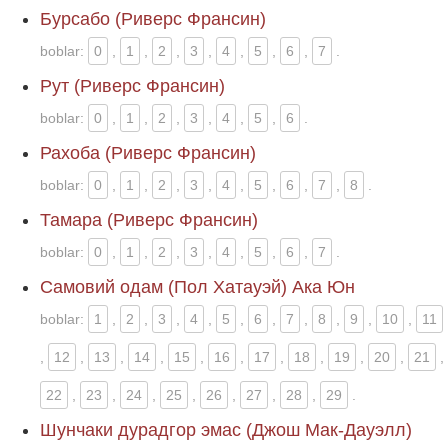
Бурсабо (Риверс Франсин)
boblar:
0
,
1
,
2
,
3
,
4
,
5
,
6
,
7
.
Рут (Риверс Франсин)
boblar:
0
,
1
,
2
,
3
,
4
,
5
,
6
.
Рахоба (Риверс Франсин)
boblar:
0
,
1
,
2
,
3
,
4
,
5
,
6
,
7
,
8
.
Тамара (Риверс Франсин)
boblar:
0
,
1
,
2
,
3
,
4
,
5
,
6
,
7
.
Самовий одам (Пол Хатауэй) Ака Юн
boblar:
1
,
2
,
3
,
4
,
5
,
6
,
7
,
8
,
9
,
10
,
11
,
12
,
13
,
14
,
15
,
16
,
17
,
18
,
19
,
20
,
21
,
22
,
23
,
24
,
25
,
26
,
27
,
28
,
29
.
Шунчаки дурадгор эмас (Джош Мак-Дауэлл)