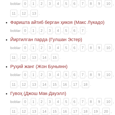
boblar:
0
,
1
,
2
,
3
,
4
,
5
,
6
,
7
,
8
,
9
,
10
,
11
,
12
,
13
.
Фаришта айтиб берган ҳикоя (Макс Лукадо)
boblar:
0
,
1
,
2
,
3
,
4
,
5
,
6
,
7
.
Йиртилган парда (Гулшан Эстер)
boblar:
0
,
1
,
2
,
3
,
4
,
5
,
6
,
7
,
8
,
9
,
10
,
11
,
12
,
13
,
14
,
15
.
Руҳий жанг (Жон Буньянн)
boblar:
0
,
1
,
2
,
3
,
4
,
5
,
6
,
7
,
8
,
9
,
10
,
11
,
12
,
13
,
14
,
15
,
16
,
17
,
18
.
Гувоҳ (Джош Мак-Дауэлл)
boblar:
0
,
1
,
2
,
3
,
4
,
5
,
6
,
7
,
8
,
9
,
10
,
11
,
12
,
13
,
14
,
15
,
16
,
17
,
18
,
19
,
20
,