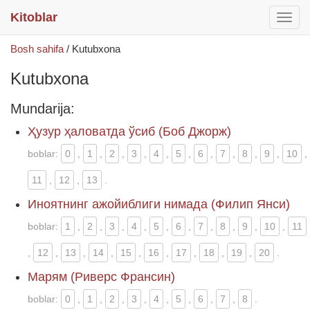
Kitoblar
раск
меню
Bosh sahifa
/
Kutubxona
Kutubxona
Mundarija:
Ҳузур ҳаловатда ўсиб (Боб Джорж)
boblar:
0
,
1
,
2
,
3
,
4
,
5
,
6
,
7
,
8
,
9
,
10
,
11
,
12
,
13
.
Иноятнинг ажойиблиги нимада (Филип Янси)
boblar:
1
,
2
,
3
,
4
,
5
,
6
,
7
,
8
,
9
,
10
,
11
,
12
,
13
,
14
,
15
,
16
,
17
,
18
,
19
,
20
.
Марям (Риверс Франсин)
boblar:
0
,
1
,
2
,
3
,
4
,
5
,
6
,
7
,
8
.