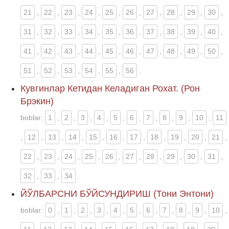
21
,
22
,
23
,
24
,
25
,
26
,
27
,
28
,
29
,
30
,
31
,
32
,
33
,
34
,
35
,
36
,
37
,
38
,
39
,
40
,
41
,
42
,
43
,
44
,
45
,
46
,
47
,
48
,
49
,
50
,
51
,
52
,
53
,
54
,
55
,
56
.
Кувгинлар Кетидан Келадиган Рохат. (Рон
Брэкин)
boblar:
1
,
2
,
3
,
4
,
5
,
6
,
7
,
8
,
9
,
10
,
11
,
12
,
13
,
14
,
15
,
16
,
17
,
18
,
19
,
20
,
21
,
22
,
23
,
24
,
25
,
26
,
27
,
28
,
29
,
30
,
31
,
32
,
33
,
34
.
ЙЎЛБАРСНИ БЎЙСУНДИРИШ (Тони Энтони)
boblar:
0
,
1
,
2
,
3
,
4
,
5
,
6
,
7
,
8
,
9
,
10
,