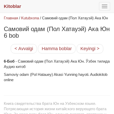
Kitoblar
раск
меню
Главная
/
Kutubxona
/
Самовий одам (Пол Хатауэй) Ака Юн
Самовий одам (Пол Хатауэй) Ака Юн
6 bob
< Avvalgi
Hamma boblar
Keyingi >
6-Боб
- Самовий одам (Пол Хатауэй) Ака Юн. Ўзбек тилида
Аудио китоб
Samoviy odam (Pol Hatauey) Akasi Yunning hayoti. Audiokitob
online
Книга свидетельства брата Юн на Узбекском языке.
Потрясающая история жизни китайского верующего брата