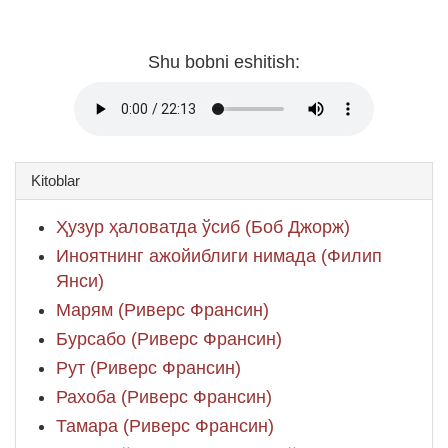
Shu bobni eshitish:
Kitoblar
Ҳузур ҳаловатда ўсиб (Боб Джорж)
Иноятнинг ажойиблиги нимада (Филип
Янси)
Марям (Риверс Франсин)
Бурсабо (Риверс Франсин)
Рут (Риверс Франсин)
Рахоба (Риверс Франсин)
Тамара (Риверс Франсин)