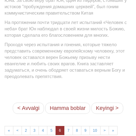
Юна. За свою веру брат Юн, один из лидеров, стоявших у
истоков "пробуждения домашних церквей", был гоним
коммунистическим правительством Китая
На протяжении почти тридцати лет испытаний «Человек с
неба» брат Юн наблюдал в своей жизни милость Божию,
которая сделала его благословением для многих.
Проходя через испытания и гонения, которые тяжело
представить современному европейскому человеку, этот
человек оставался верен Божьему призыву нести
евангелие и любить своих врагов. Книга заставляет
задуматься, и очень ободряет оставаться верным Богу и
преодолевать препятствия.
< Avvalgi
Hamma boblar
Keyingi >
«
<
2
3
4
5
6
7
8
9
10
>
»