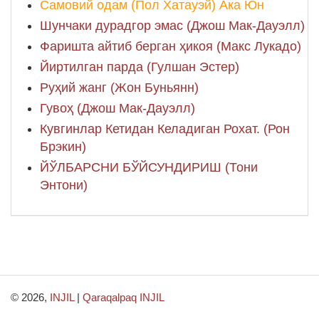
Самовий одам (Пол Хатауэй) Ака Юн
Шунчаки дурадгор эмас (Джош Мак-Дауэлл)
Фаришта айтиб берган ҳикоя (Макс Лукадо)
Йиртилган парда (Гулшан Эстер)
Руҳий жанг (Жон Буньянн)
Гувоҳ (Джош Мак-Дауэлл)
Кувгинлар Кетидан Келадиган Рохат. (Рон
Брэкин)
ЙЎЛБАРСНИ БЎЙСУНДИРИШ (Тони
Энтони)
© 2026,
INJIL
|
Qaraqalpaq INJIL