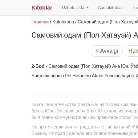
Kitoblar
Uzbek tilida
Audiokitoblar
Ha
Главная
/
Kutubxona
/
Самовий одам (Пол Хатауэ
Самовий одам (Пол Хатауэй) 
< Avvalgi
Ham
2-Боб
- Самовий одам (Пол Хатауэй) Ака Юн. Ўз
Samoviy odam (Pol Hatauey) Akasi Yunning hayoti. A
Книга свидетельства брата Юн на Узбекском язы
брата Юна. За свою веру брат Юн, один из лидер
был гоним коммунистическим правительством Ки
На протяжении почти тридцати лет испытаний «Ч
Божию, которая сделала его благословением для