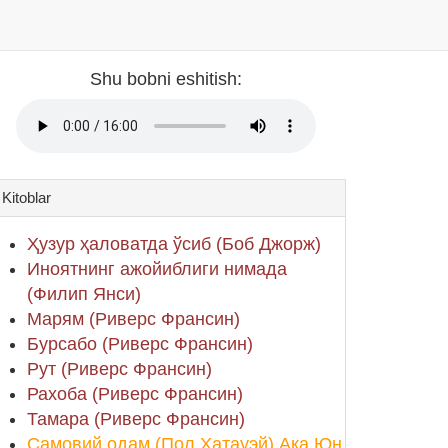
Shu bobni eshitish:
Kitoblar
Ҳузур ҳаловатда ўсиб (Боб Джорж)
Иноятнинг ажойиблиги нимада
(Филип Янси)
Марям (Риверс Франсин)
Бурсабо (Риверс Франсин)
Рут (Риверс Франсин)
Рахоба (Риверс Франсин)
Тамара (Риверс Франсин)
Самовий одам (Пол Хатауэй) Ака Юн