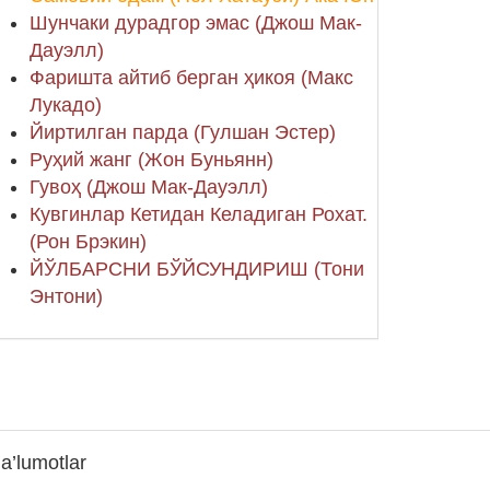
Шунчаки дурадгор эмас (Джош Мак-
Дауэлл)
Фаришта айтиб берган ҳикоя (Макс
Лукадо)
Йиртилган парда (Гулшан Эстер)
Руҳий жанг (Жон Буньянн)
Гувоҳ (Джош Мак-Дауэлл)
Кувгинлар Кетидан Келадиган Рохат.
(Рон Брэкин)
ЙЎЛБАРСНИ БЎЙСУНДИРИШ (Тони
Энтони)
a’lumotlar