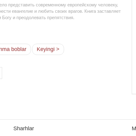
жело представить современному европейскому человеку,
ести евангелие и любить своих врагов. Книга заставляет
 Богу и преодолевать препятствия.
ma boblar
Keyingi >
Sharhlar
M