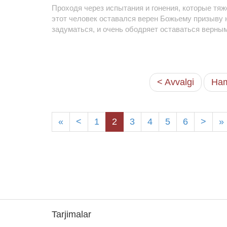
Проходя через испытания и гонения, которые тя
этот человек оставался верен Божьему призыву н
задуматься, и очень ободряет оставаться верным
< Avvalgi
Ham
«
<
1
2
3
4
5
6
>
»
Tarjimalar