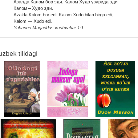
Азалда Калом бор эди. Калом Худо узурида эди,
Калом – Худо эди.
Azalda Kalom bor edi. Kalom Xudo bilan birga edi,
Kalom — Xudo edi.
Yuhanno Muqaddas xushxabar 1:1
uzbek tilidagi