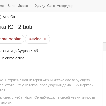
mdu Sano. Musiqa
Ҳамду–Сано. Аккордлар
й) Ака Юн
Ака Юн 2 bob
ma boblar
Keyingi >
бек тилида Аудио китоб
udiokitob online
ке. Потрясающая история жизни китайского верующего
ов, стоявших у истоков "пробуждения домашних церквей",
тая
еловек с неба» брат Юн наблюдал в своей жизни милость
 многих.