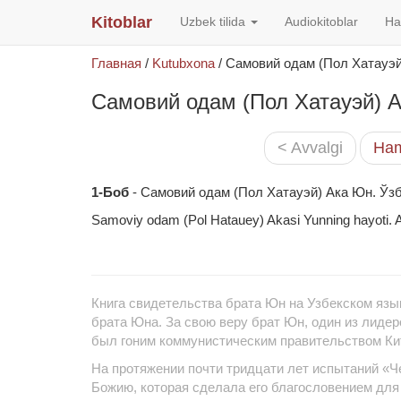
Kitoblar
Uzbek tilida
Audiokitoblar
Ha
Главная
/
Kutubxona
/
Самовий одам (Пол Хатауэ
Самовий одам (Пол Хатауэй) 
< Avvalgi
Ham
1-Боб
- Самовий одам (Пол Хатауэй) Ака Юн. Ўз
Samoviy odam (Pol Hatauey) Akasi Yunning hayoti. A
Книга свидетельства брата Юн на Узбекском язы
брата Юна. За свою веру брат Юн, один из лидер
был гоним коммунистическим правительством Ки
На протяжении почти тридцати лет испытаний «Ч
Божию, которая сделала его благословением для