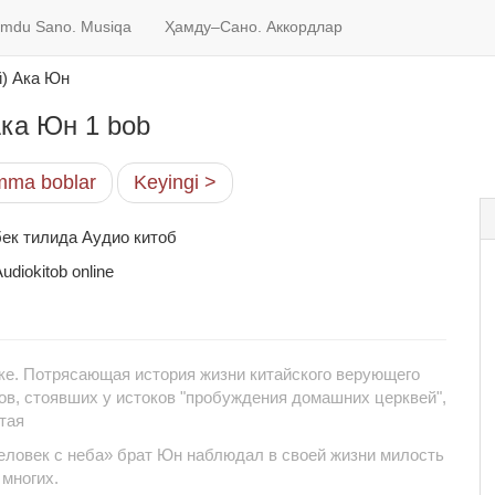
mdu Sano. Musiqa
Ҳамду–Сано. Аккордлар
й) Ака Юн
Ака Юн 1 bob
ma boblar
Keyingi >
бек тилида Аудио китоб
udiokitob online
ке. Потрясающая история жизни китайского верующего
ов, стоявших у истоков "пробуждения домашних церквей",
тая
еловек с неба» брат Юн наблюдал в своей жизни милость
 многих.