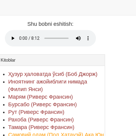
Shu bobni eshitish:
Kitoblar
Ҳузур ҳаловатда ўсиб (Боб Джорж)
Иноятнинг ажойиблиги нимада
(Филип Янси)
Марям (Риверс Франсин)
Бурсабо (Риверс Франсин)
Рут (Риверс Франсин)
Рахоба (Риверс Франсин)
Тамара (Риверс Франсин)
Самовий одам (Пол Хатауэй) Ака Юн