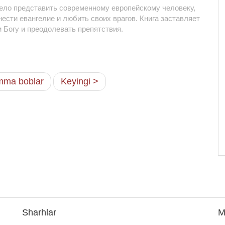
жело представить современному европейскому человеку,
ести евангелие и любить своих врагов. Книга заставляет
 Богу и преодолевать препятствия.
ma boblar
Keyingi >
Sharhlar
M