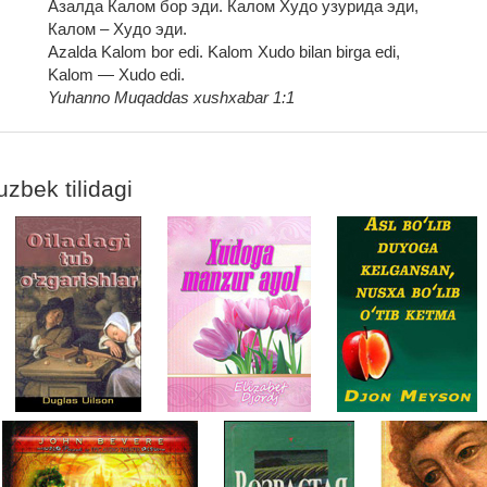
Азалда Калом бор эди. Калом Худо узурида эди,
Калом – Худо эди.
Azalda Kalom bor edi. Kalom Xudo bilan birga edi,
Kalom — Xudo edi.
Yuhanno Muqaddas xushxabar 1:1
uzbek tilidagi