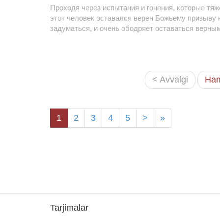
Проходя через испытания и гонения, которые тя
этот человек оставался верен Божьему призыву н
задуматься, и очень ободряет оставаться верным
< Avvalgi
Ham
1
2
3
4
5
>
»
Tarjimalar