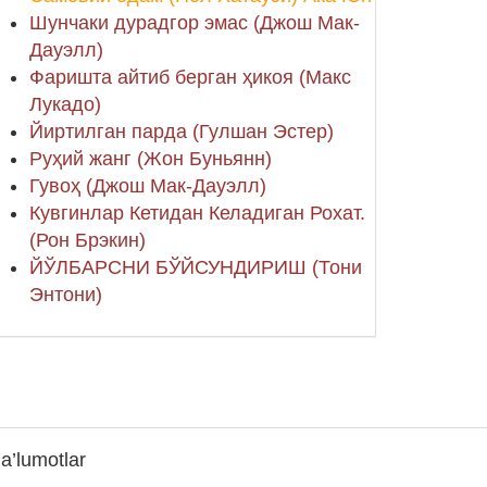
Шунчаки дурадгор эмас (Джош Мак-
Дауэлл)
Фаришта айтиб берган ҳикоя (Макс
Лукадо)
Йиртилган парда (Гулшан Эстер)
Руҳий жанг (Жон Буньянн)
Гувоҳ (Джош Мак-Дауэлл)
Кувгинлар Кетидан Келадиган Рохат.
(Рон Брэкин)
ЙЎЛБАРСНИ БЎЙСУНДИРИШ (Тони
Энтони)
a’lumotlar