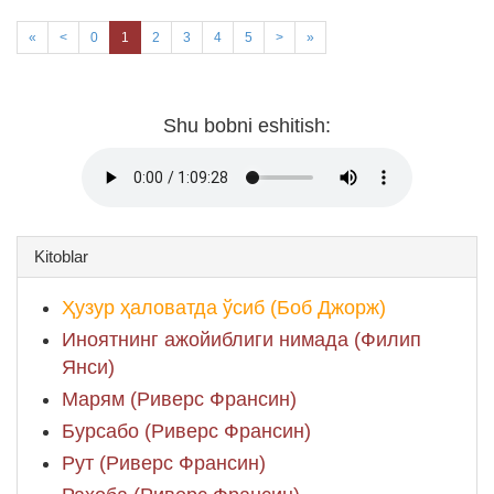
«
<
0
1
2
3
4
5
>
»
Shu bobni eshitish:
Kitoblar
Ҳузур ҳаловатда ўсиб (Боб Джорж)
Иноятнинг ажойиблиги нимада (Филип
Янси)
Марям (Риверс Франсин)
Бурсабо (Риверс Франсин)
Рут (Риверс Франсин)