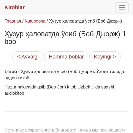
Kitoblar
раск
меню
Главная
/
Kutubxona
/
Ҳузур ҳаловатда ўсиб (Боб Джорж)
Ҳузур ҳаловатда ўсиб (Боб Джорж) 1
bob
< Avvalgi
Hamma boblar
Keyingi >
1-Боб
- Ҳузур ҳаловатда ўсиб (Боб Джорж). Ўзбек тилида
аудио китоб
Huzur halovatda qsib (Bob-Jorj) kitob Uzbek tilida yaxshi
audiokitob
Истинное возрастание в благодати - когда мы прекращаем