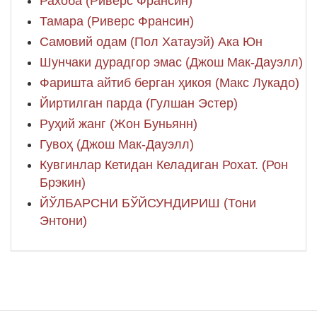
Рахоба (Риверс Франсин)
Тамара (Риверс Франсин)
Самовий одам (Пол Хатауэй) Ака Юн
Шунчаки дурадгор эмас (Джош Мак-Дауэлл)
Фаришта айтиб берган ҳикоя (Макс Лукадо)
Йиртилган парда (Гулшан Эстер)
Руҳий жанг (Жон Буньянн)
Гувоҳ (Джош Мак-Дауэлл)
Кувгинлар Кетидан Келадиган Рохат. (Рон
Брэкин)
ЙЎЛБАРСНИ БЎЙСУНДИРИШ (Тони
Энтони)