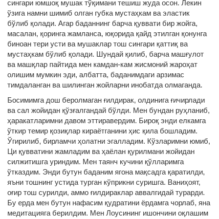
сингари юмшоқ мушак тўқимани тешиш жуда осон. Лекин
ўзига намни шимиб олган губка мустаҳкам ва эластик
бўлиб қолади. Агар баданнинг барча қуввати бир жойга,
масалан, қоринга жамланса, юқорида қайд этилган қонунга
биноан тери усти ва мушаклар тош сингари қаттиқ ва
мустаҳкам бўлиб қолади. Шундай қилиб, барча машғулот
ва машқлар пайтида мен камдан-кам жисмоний жароҳат
олишим мумкин эди, албатта, баданимдаги арзимас
тимдаланган ва шилинган жойларни инобатда олмаганда.
Босимимга дош беролмаган ғилдирак, олдинига ғичирлади
ва сал жойидан қўзғалгандай бўлди. Мен бундан руҳланиб,
ҳаракатларимни давом эттиравердим. Бироқ энди елкамга
ўткир темир қозиқлар кираётганини ҳис қила бошладим.
Ўгирилиб, бирламчи ҳолатни эгалладим. Кўзларимни юмиб,
Ци қувватини жамладим ва ҳаёлан қурилмани жойидан
силжитишга уриндим. Мен таянч кучини қўлларимга
ўтказдим. Энди бутун баданим ягона мақсадга қаратилди,
яъни тошнинг устида турган кўприкни суришга. Ваниҳоят,
оғир тош сурилди, аммо ғилдираклар аввалгидай турарди.
Бу ерда мен бутун нафасим қудратини ёрдамга чорлаб, яна
медитацияга берилдим. Мен Лоусининг ишончини оқлашим