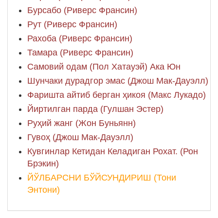
Бурсабо (Риверс Франсин)
Рут (Риверс Франсин)
Рахоба (Риверс Франсин)
Тамара (Риверс Франсин)
Самовий одам (Пол Хатауэй) Ака Юн
Шунчаки дурадгор эмас (Джош Мак-Дауэлл)
Фаришта айтиб берган ҳикоя (Макс Лукадо)
Йиртилган парда (Гулшан Эстер)
Руҳий жанг (Жон Буньянн)
Гувоҳ (Джош Мак-Дауэлл)
Кувгинлар Кетидан Келадиган Рохат. (Рон
Брэкин)
ЙЎЛБАРСНИ БЎЙСУНДИРИШ (Тони
Энтони)