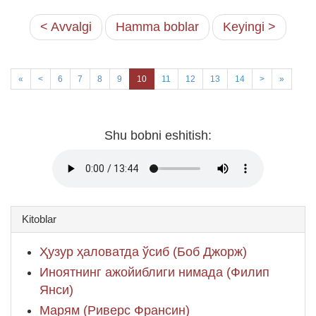
< Avvalgi
Hamma boblar
Keyingi >
«
<
6
7
8
9
10
11
12
13
14
>
»
Shu bobni eshitish:
Kitoblar
Ҳузур ҳаловатда ўсиб (Боб Джорж)
Иноятнинг ажойиблиги нимада (Филип
Янси)
Марям (Риверс Франсин)