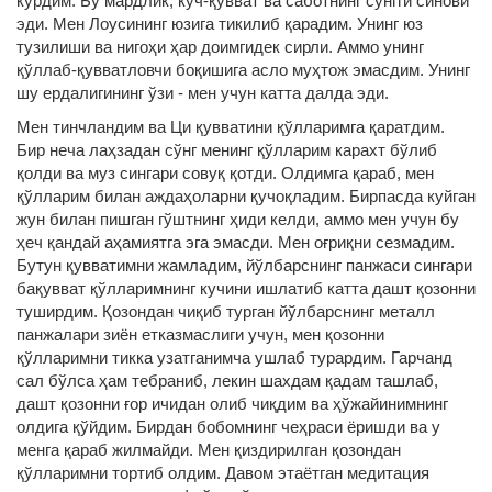
кўрдим. Бу мардлик, куч-қувват ва саботнинг сўнгги синови
эди. Мен Лоусининг юзига тикилиб қарадим. Унинг юз
тузилиши ва нигоҳи ҳар доимгидек сирли. Аммо унинг
қўллаб-қувватловчи боқишига асло муҳтож эмасдим. Унинг
шу ердалигининг ўзи - мен учун катта далда эди.
Мен тинчландим ва Ци қувватини қўлларимга қаратдим.
Бир неча лаҳзадан сўнг менинг қўлларим карахт бўлиб
қолди ва муз сингари совуқ қотди. Олдимга қараб, мен
қўлларим билан аждаҳоларни қучоқладим. Бирпасда куйган
жун билан пишган гўштнинг ҳиди келди, аммо мен учун бу
ҳеч қандай аҳамиятга эга эмасди. Мен оғриқни сезмадим.
Бутун қувватимни жамладим, йўлбарснинг панжаси сингари
бақувват қўлларимнинг кучини ишлатиб катта дашт қозонни
туширдим. Қозондан чиқиб турган йўлбарснинг металл
панжалари зиён етказмаслиги учун, мен қозонни
қўлларимни тикка узатганимча ушлаб турардим. Гарчанд
сал бўлса ҳам тебраниб, лекин шахдам қадам ташлаб,
дашт қозонни ғор ичидан олиб чиқдим ва ҳўжайинимнинг
олдига қўйдим. Бирдан бобомнинг чеҳраси ёришди ва у
менга қараб жилмайди. Мен қиздирилган қозондан
қўлларимни тортиб олдим. Давом этаётган медитация