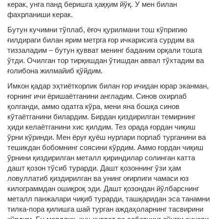
керак, унга панд беришга ҳаққим йўқ. У мен билан
фахрланиши керак.
Бутун кучимни тўплаб, ёғоч қурилмани тош кўпригию
ғилдираги билан ярим метрга ғор ичкарисига сурдим ва
тиззаладим – бутун қувват менинг баданим орқали тошга
ўтди. Очилган тор тирқишдан ўтишдан аввал тўхтадим ва
ғолибона жилмайиб қўйдим.
Имкон қадар эҳтиёткорлик билан ғор ичидан юрар эканман,
ғорнинг ичи ёришаётганини англадим. Синов охирлаб
қолганди, аммо одатга кўра, мени яна бошқа синов
кўтаётганини билардим. Бирдан қиздирилган темирнинг
ҳиди келаётганини хис қилдим. Тез орада ғордан чиқиш
ўрни кўринди. Мен ёруғ қуёш нурлари порлаб турганини ва
тешикдан бобомнинг соясини кўрдим. Аммо ғордан чиқиш
ўрнини қиздирилган металл қириндилар солинган катта
дашт қозон тўсиб турарди. Дашт қозоннинг ўзи ҳам
ловуллатиб қиздирилган ва унинг оғирлиги чамаси юз
килограммдан ошиқроқ эди. Дашт қозондан йўлбарснинг
металл панжалари чиқиб турарди, ташқаридан эса танамни
тилка-пора қилишга шай турган аждаҳоларнинг тасвирини