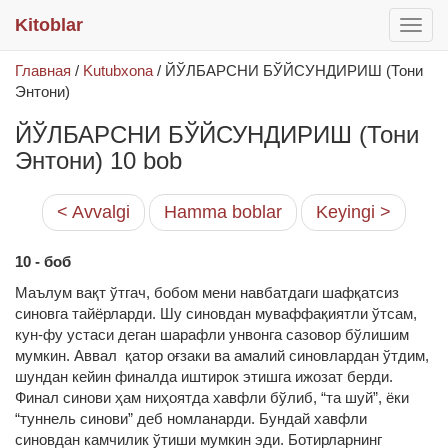
Kitoblar
раск
меню
Главная
/
Kutubxona
/
ЙЎЛБАРСНИ БЎЙСУНДИРИШ (Тони
Энтони)
ЙЎЛБАРСНИ БЎЙСУНДИРИШ (Тони
Энтони) 10 bob
< Avvalgi
Hamma boblar
Keyingi >
10 - боб
Маълум вақт ўтгач, бобом мени навбатдаги шафқатсиз
синовга тайёрларди. Шу синовдан муваффақиятли ўтсам,
кун-фу устаси деган шарафли унвонга сазовор бўлишим
мумкин. Аввал қатор оғзаки ва амалий синовлардан ўтдим,
шундан кейин финалда иштирок этишга ижозат берди.
Финал синови ҳам ниҳоятда хавфли бўлиб, “та шуй”, ёки
“туннель синови” деб номланарди. Бундай хавфли
синовдан камчилик ўтиши мумкин эди. Ботирларнинг