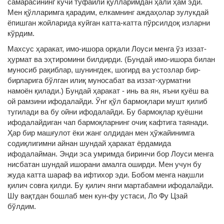
самарасининг кучи туфайли қўлларимдан ҳали ҳам эди.
Мен қўлларимга қарадим, елкамнинг аждаҳолар зулукдай
ёпишган жойларида куйган катта-катта пўрсилдоқ изларни
кўрдим.
Махсус ҳаракат, имо-ишора орқали Лоуси менга ўз иззат-
ҳурмат ва эҳтиромини билдирди. (Бундай имо-ишора билан
муносиб рақиблар, шунингдек, шогирд ва устозлар бир-
бирларига бўлган илиқ муносабат ва иззат-ҳурматни
намоён қилади.) Бундай ҳаракат - инь ва ян, яъни қуёш ва
ой рамзини ифодалайди. Ўнг қўл бармоқлари мушт қилиб
тугилади ва бу ойни ифодалайди. Бу бармоқлар қуёшни
ифодалайдиган чап бармоқларнинг очиқ кафтига таянади.
Ҳар бир машғулот ёки жанг олдидан мен ҳўжайинимга
содиқлигимни айнан шундай ҳаракат ёрдамида
ифодалайман. Энди эса умримда биринчи бор Лоуси менга
нисбатан шундай ишорани амалга оширди. Мен учун бу
жуда катта шараф ва ифтихор эди. Бобом менга нақшли
қилич совға қилди. Бу қилич янги мартабамни ифодалайди.
Шу вақтдан бошлаб мен кун-фу устаси, Ло Фу Цзай
бўлдим.