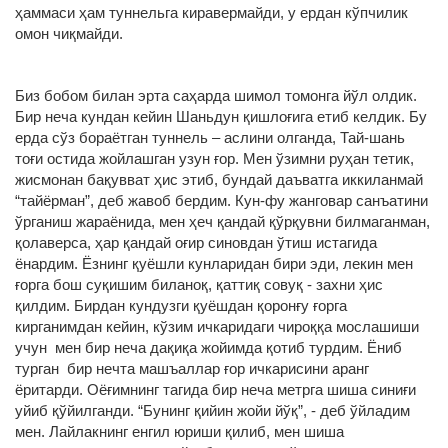
ҳаммаси ҳам туннельга киравермайди, у ердан кўпчилик
омон чиқмайди.
Биз бобом билан эрта саҳарда шимол томонга йўл олдик.
Бир неча кундан кейин Шаньдун қишлоғига етиб келдик. Бу
ерда сўз бораётган туннель – аслини олганда, Тай-шань
тоғи остида жойлашган узун ғор. Мен ўзимни руҳан тетик,
жисмонан бақувват ҳис этиб, бундай даъватга иккиланмай
“тайёрман”, деб жавоб бердим. Кун-фу жанговар санъатини
ўрганиш жараёнида, мен ҳеч қандай қўрқувни билмаганман,
қолаверса, ҳар қандай оғир синовдан ўтиш истагида
ёнардим. Ёзнинг қуёшли кунларидан бири эди, лекин мен
ғорга бош суқишим биланоқ, қаттиқ совуқ - захни ҳис
қилдим. Бирдан кундузги қуёшдан қоронғу ғорга
кирганимдан кейин, кўзим ичкаридаги чироққа мослашиши
учун мен бир неча дақиқа жойимда қотиб турдим. Ёниб
турган бир нечта машъаллар ғор ичкарисини аранг
ёритарди. Оёғимнинг тагида бир неча метрга шиша синиғи
уйиб қўйилганди. “Бунинг қийин жойи йўқ”, - деб ўйладим
мен. Лайлакнинг енгил юриши қилиб, мен шиша