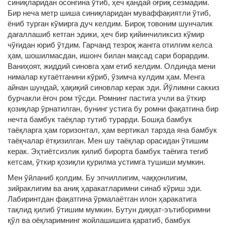
синиқларидан осонгина ўтиб, ҳеч қандай оғриқ сезмадим.
Бир неча метр шиша синиқларидан муваффақиятли ўтиб,
ёниб турган кўмирга дуч келдим. Бироқ товоним шунчалик
дағаллашиб кетган эдики, ҳеч бир қийинчиликсиз кўмир
чўғидан юриб ўтдим. Гарчанд тезроқ жангга отилгим келса
ҳам, шошилмасдан, ишонч билан мақсад сари борардим.
Ваниҳоят, жиддий синовга ҳам етиб келдим. Олдинда мени
нималар кутаётганини кўриб, ўзимча кулдим ҳам. Менга
айнан шундай, ҳақиқий синовлар керак эди. Йўлимни саккиз
бурчакли ёғоч ром тўсди. Ромнинг пастига учли ва ўткир
қозиқлар ўрнатилган, бунинг устига бу ромни фақатгина бир
нечта бамбук таёқлар тутиб турарди. Бошқа бамбук
таёқларга ҳам горизонтал, ҳам вертикал тарзда яна бамбук
таёқчалар ётқизилган. Мен шу таёқлар орасидан ўтишим
керак. Эҳтиётсизлик қилиб бирорта бамбук таёғига тегиб
кетсам, ўткир қозиқли қурилма устимга тушиши мумкин.
Мен ўйланиб қолдим. Бу эпчиллигим, чаққонлигим,
зийраклигим ва аниқ ҳаракатларимни синаб кўриш эди.
Лабиринтдан фақатгина ўрмалаётган илон ҳаракатига
тақлид қилиб ўтишим мумкин. Бутун диққат-эътиборимни
қўл ва оёқларимнинг жойлашишига қаратиб, бамбук