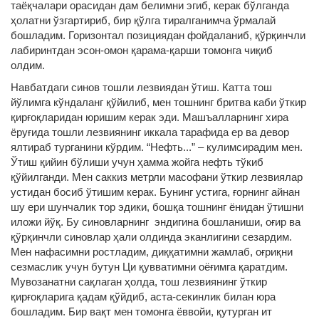
таёқчалари орасидан дам белимни эгиб, керак бўлганда
ҳолатни ўзгартириб, бир қўлга тиралганимча ўрмалай
бошладим. Горизонтал позициядан фойдаланиб, қўрқинчли
лабиринтдан эсон-омон қарама-қарши томонга чиқиб
олдим.
Навбатдаги синов тошли лезвиядан ўтиш. Катта тош
йўлимга кўндаланг қўйилиб, мен тошнинг бритва каби ўткир
қирғоқларидан юришим керак эди. Машъалларнинг хира
ёруғида тошли лезвиянинг иккала тарафида ер ва девор
ялтираб турганини кўрдим. “Нефть...” – кулимсирадим мен.
Ўтиш қийин бўлиши учун ҳамма жойга нефть тўкиб
қўйилганди. Мен саккиз метрли масофани ўткир лезвиялар
устидан босиб ўтишим керак. Бунинг устига, ғорнинг айнан
шу ери шунчалик тор эдики, бошқа тошнинг ёнидан ўтишни
иложи йўқ. Бу синовларнинг эндигина бошланиши, оғир ва
қўрқинчли синовлар ҳали олдинда эканлигини сезардим.
Мен нафасимни ростладим, диққатимни жамлаб, оғриқни
сезмаслик учун бутун Ци қувватимни оёғимга қаратдим.
Мувозанатни сақлаган ҳолда, тош лезвиянинг ўткир
қирғоқларига қадам қўйдиб, аста-секинлик билан юра
бошладим. Бир вақт мен томонга ёввойи, қутурган ит