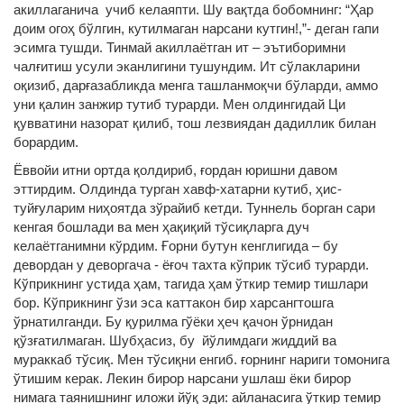
акиллаганича учиб келаяпти. Шу вақтда бобомнинг: “Ҳар
доим огоҳ бўлгин, кутилмаган нарсани кутгин!,”- деган гапи
эсимга тушди. Тинмай акиллаётган ит – эътиборимни
чалғитиш усули эканлигини тушундим. Ит сўлакларини
оқизиб, дарғазабликда менга ташланмоқчи бўларди, аммо
уни қалин занжир тутиб турарди. Мен олдингидай Ци
қувватини назорат қилиб, тош лезвиядан дадиллик билан
борардим.
Ёввойи итни ортда қолдириб, ғордан юришни давом
эттирдим. Олдинда турган хавф-хатарни кутиб, ҳис-
туйғуларим ниҳоятда зўрайиб кетди. Туннель борган сари
кенгая бошлади ва мен ҳақиқий тўсиқларга дуч
келаётганимни кўрдим. Ғорни бутун кенглигида – бу
девордан у деворгача - ёғоч тахта кўприк тўсиб турарди.
Кўприкнинг устида ҳам, тагида ҳам ўткир темир тишлари
бор. Кўприкнинг ўзи эса каттакон бир харсангтошга
ўрнатилганди. Бу қурилма гўёки ҳеч қачон ўрнидан
қўзғатилмаган. Шубҳасиз, бу йўлимдаги жиддий ва
мураккаб тўсиқ. Мен тўсиқни енгиб. ғорнинг нариги томонига
ўтишим керак. Лекин бирор нарсани ушлаш ёки бирор
нимага таянишнинг иложи йўқ эди: айланасига ўткир темир