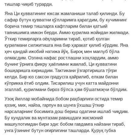
тишлар чиқиб турарди.
Яна Ци қувватининг юксак жамланиши талаб қилинди. Бу
сафар бутун қувватни қўлларимга қаратдим, бу кучимнинг
борича темир тишларга кафтларим билан қатъий
таянишимга имкон берди. Аммо қурилма жойидан жилмади.
Ўткир темирларга оёқларимни тираб, қотиб қолган
қурилмани силжитишга яна бир ҳаракат қилиб кўрдим. Яна
ҳеч қандай ижобий натижа йўқ. Бироқ мен мағлуб бўла
олмасдим. Озгина нафас ростлашни хоҳлардим, аммо
бунинг ўрнига фикру ҳаёлимни жамлаб, Ци қувватини
бошқаришга киришдим. Тактикани ўзгартиришга тўғри
келди. Бир юз саксон градусга қайрилиб, елкам билан
кўприкка ётиб олдим. Тисарилиш учун катта майдонни
эгаллаб, қурилмани бироз бўлса ҳам бўшатмоқчи бўлдим.
Узоқ йиллар мобайнида бобом раҳбарлиги остида темир
қозиқ, мих, найза, гарпун ва шунга ўхшаш ўткир
нарсаларнинг босимига дош бериш одатини ишлаб чиқдим.
Бу кундалик ва мунтазам равишдаги жисмоний
машғулотимдан бири эди: бобом гавдамга найзани тираб,
унга ўзининг бутун оғирлигини ташларди. Қуруқ губка