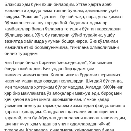
Блэксиз ҳам буни яхши билардим. Ўтган ҳафта араб
маданияти ҳақида нима топган бўлсам, ҳаммасини ўқиб
чиқдим. “Бакшиш” дегани – бу чой-чақа, пора, унча қиммат
бўлмаган совға; шу тарзда бой–бадавлат одамлар
камбағаллар билан ўзларига тегишли бўлган нарсаларни
бўлишар экан. Хўп, бу гапларни қўйиб турайлик, ушбу
вазиятда ҳаёлимда умуман бошқа нарса. Биз кўзланган
манзилга етиб бормагунимизча, тинчлана олмаслигимни
билиб турардим.
Биз Генри билан биринчи “мерседесдан”, Уильямнинг
ёнидан жой олдик. Биз ундан бир қадам ҳам
жилмаслигимиз керак. Қолган иккита ёрдамчи шеригимиз
иккинчи машинада орқадан келишарди. Шундай бўлса-да,
мен тамомила ҳотиржам бўлолмасдим. Амалда КФХФнинг
ҳар бир мамлакатда ўз алоқалари мавжуд эди, бироқ мен
ҳеч қачон ва ҳеч кимга ишонмаганман. Имкон қадар
ўзимнинг агентура тармоқларим хизматидан фойдаланишга
ҳаракат қилардим. Сандранинг қанчалик ишонтиришига
қарамай, мен бу Абдулла деганларини шахсан танимасдим,
шунинг учун ҳам ундан ва унинг одамларидан чўчиб
турардим. Қолаверса, синалмаган ҳайдовчилар билан