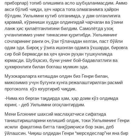
приборлар) топиб олишимга асло шубҳаланмасдим. Аммо
акси бўлиб чиқди, ҳеч нарса топа олмаганимга ҳайрон
бўлдим. Уильямни кутиб олганимда, у дам олганлигига
қарамай, кўриниши худди олдингидай чарчаган ва ўзини
ланж ҳис қилаётганлигини билдим. Самолётда узоқ
учганлигимиз унинг тинкасини қуритибди. Уильямнинг
сочларининг ранги оч, ўзи тўлачадан келган, паст бўйли
одам эди. Бироқ у ўзига ишонган одамга ўхшарди, бировга
сир бой бермасди ва ҳеч қачон руҳан тушкунликда
юрмасди. Шубҳасиз, буни унинг бой-бадавлатлиги ва
ҳукмронлиги билан боғлаш мумкин эди.
Музокараларга кетишдан олдин биз Генри билан,
мижозимиз учун бугунги кунга режалаштирилган расмий
протоколга кўз югуртириб чиқдик.
-Нима юз берган тақдирда ҳам, ҳар доим кўз олдимда
юринг, - деб Уильямни огоҳлантирдим.
Мени Блэкнинг шахсий маслаҳатчиси сифатида
таништиришларини келишиб олдик, токи Уильямнинг Генри
исмли фақатгина битта танқўриқчиси бор экан, деб
ўйлашсин. Чиқиш олдидан Генри “мерседеслар”ни яна бир