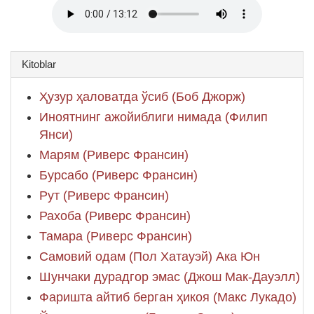
Kitoblar
Ҳузур ҳаловатда ўсиб (Боб Джорж)
Иноятнинг ажойиблиги нимада (Филип
Янси)
Марям (Риверс Франсин)
Бурсабо (Риверс Франсин)
Рут (Риверс Франсин)
Рахоба (Риверс Франсин)
Тамара (Риверс Франсин)
Самовий одам (Пол Хатауэй) Ака Юн
Шунчаки дурадгор эмас (Джош Мак-Дауэлл)
Фаришта айтиб берган ҳикоя (Макс Лукадо)