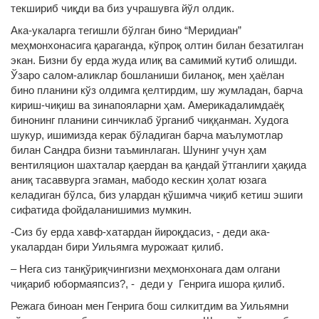
текшириб чиқди ва биз учрашувга йўл олдик.
Ака-укаларга тегишли бўлган бино “Меридиан”
меҳмонхонасига қараганда, кўпроқ олтин билан безатилган
экан. Бизни бу ерда жуда илиқ ва самимий кутиб олишди.
Ўзаро салом-аликлар бошланиши биланоқ, мен ҳаёлан
бино планини кўз олдимга қелтирдим, шу жумладан, барча
кириш-чиқиш ва зинапояларни ҳам. Америкадалимдаёқ
бинонинг планини синчиклаб ўрганиб чиққанман. Худога
шукур, ишимизда керак бўладиган барча маълумотлар
билан Сандра бизни таъминлаган. Шунинг учун ҳам
вентиляцион шахталар қаердан ва қандай ўтганлиги ҳақида
аниқ тасаввурга эгаман, мабодо кескин ҳолат юзага
келадиган бўлса, биз улардан қўшимча чиқиб кетиш эшиги
сифатида фойдаланишимиз мумкин.
-Сиз бу ерда хавф-хатардан йироқдасиз, - деди ака-
укалардан бири Уильямга мурожаат қилиб.
– Нега сиз танқўриқчингизни меҳмонхонага дам олгани
чиқариб юбормаяпсиз?, - деди у Генрига ишора қилиб.
Режага биноан мен Генрига бош силкитдим ва Уильямни