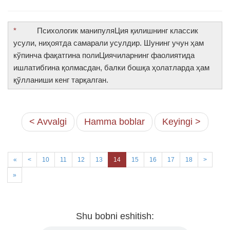
*
Психологик манипуляЦия қилишнинг классик
усули, ниҳоятда самарали усулдир. Шунинг учун ҳам
кўпинча фақатгина полиЦиячиларнинг фаолиятида
ишлатибгина қолмасдан, балки бошқа ҳолатларда ҳам
қўлланиши кенг тарқалган.
< Avvalgi
Hamma boblar
Keyingi >
«
<
10
11
12
13
14
15
16
17
18
>
»
Shu bobni eshitish: