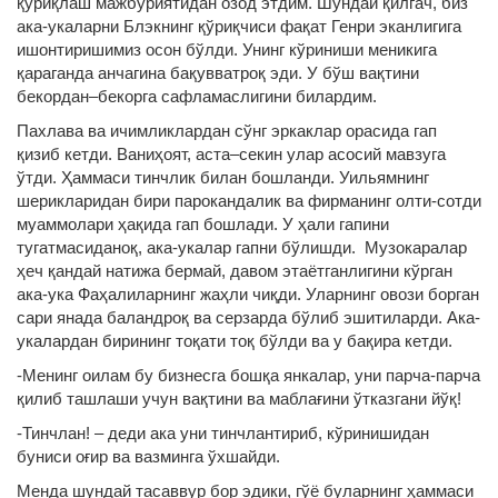
қўриқлаш мажбуриятидан озод этдим. Шундай қилгач, биз
ака-укаларни Блэкнинг қўриқчиси фақат Генри эканлигига
ишонтиришимиз осон бўлди. Унинг кўриниши меникига
қараганда анчагина бақувватроқ эди. У бўш вақтини
бекордан–бекорга сафламаслигини билардим.
Пахлава ва ичимликлардан сўнг эркаклар орасида гап
қизиб кетди. Ваниҳоят, аста–секин улар асосий мавзуга
ўтди. Ҳаммаси тинчлик билан бошланди. Уильямнинг
шерикларидан бири парокандалик ва фирманинг олти-сотди
муаммолари ҳақида гап бошлади. У ҳали гапини
тугатмасиданоқ, ака-укалар гапни бўлишди. Музокаралар
ҳеч қандай натижа бермай, давом этаётганлигини кўрган
ака-ука Фаҳалиларнинг жаҳли чиқди. Уларнинг овози борган
сари янада баландроқ ва серзарда бўлиб эшитиларди. Ака-
укалардан бирининг тоқати тоқ бўлди ва у бақира кетди.
-Менинг оилам бу бизнесга бошқа янкалар, уни парча-парча
қилиб ташлаши учун вақтини ва маблағини ўтказгани йўқ!
-Тинчлан! – деди ака уни тинчлантириб, кўринишидан
буниси оғир ва вазминга ўхшайди.
Менда шундай тасаввур бор эдики, гўё буларнинг ҳаммаси