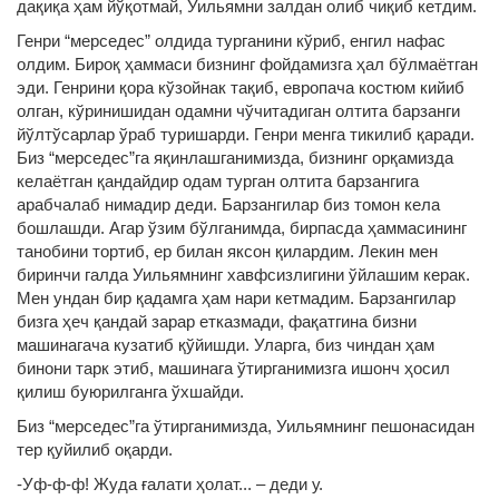
дақиқа ҳам йўқотмай, Уильямни залдан олиб чиқиб кетдим.
Генри “мерседес” олдида турганини кўриб, енгил нафас
олдим. Бироқ ҳаммаси бизнинг фойдамизга ҳал бўлмаётган
эди. Генрини қора кўзойнак тақиб, европача костюм кийиб
олган, кўринишидан одамни чўчитадиган олтита барзанги
йўлтўсарлар ўраб туришарди. Генри менга тикилиб қаради.
Биз “мерседес”га яқинлашганимизда, бизнинг орқамизда
келаётган қандайдир одам турган олтита барзангига
арабчалаб нимадир деди. Барзангилар биз томон кела
бошлашди. Агар ўзим бўлганимда, бирпасда ҳаммасининг
танобини тортиб, ер билан яксон қилардим. Лекин мен
биринчи галда Уильямнинг хавфсизлигини ўйлашим керак.
Мен ундан бир қадамга ҳам нари кетмадим. Барзангилар
бизга ҳеч қандай зарар етказмади, фақатгина бизни
машинагача кузатиб қўйишди. Уларга, биз чиндан ҳам
бинони тарк этиб, машинага ўтирганимизга ишонч ҳосил
қилиш буюрилганга ўхшайди.
Биз “мерседес”га ўтирганимизда, Уильямнинг пешонасидан
тер қуйилиб оқарди.
-Уф-ф-ф! Жуда ғалати ҳолат... – деди у.