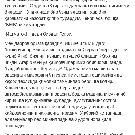
тушунамиз. Олдинда ўтирган одамларга ишонмаслигимни у
биларди. Эндиликда бир ўзим уларнинг ҳар бир
ҳаракатини назорат қилиб турардим, Генри эса бошқа
“БМВ”ни кузатарди.
-Иш чатоқ! – деди бирдан Генри.
Мен дарров орқага қарадим. Иккинчи “БМВ”даги
босқинчилар Уильямнинг ходимлари ўтирган “мерседес”ни
қувиб ўтиб, бизнинг изимизга тушиб олишди. Жаҳлим
чиқди. Агар бизни ўз ҳайдовчиларимиз олиб юришганда,
бундай ҳолат юз бермасди! Одамларимиз машиналар
орасидаги масофани ўттиз сантиметрдан оширмайди ва
юқори тезликда ҳимояни таъминлаб беришга қодир.
Қолаверса, улар ҳозир юз берганидек,
автомобилларимизнинг орасига бошқа машинани суқилиб
киришига йўл қўймаган бўларди. Қўлтиғимнинг остига
беркитилган пистолетни олиб, олдимда ўтирган араб
ҳайдовчисининг чаккасига тирадим. У қўрқиб кетганидан
алланималар деб минғиллади ва Худога нола қила
бошлади.
Тахмин қилганимдек, орамизга кириб олган “БМВ” тўхтаб,