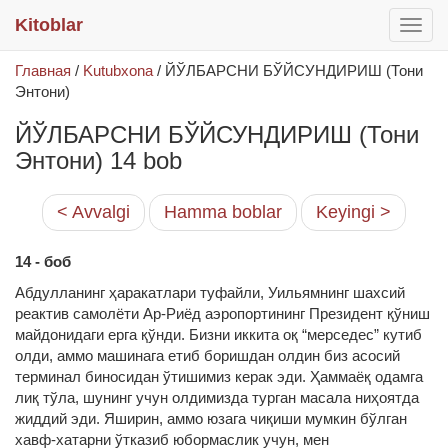
Kitoblar
раск
меню
Главная
/
Kutubxona
/
ЙЎЛБАРСНИ БЎЙСУНДИРИШ (Тони
Энтони)
ЙЎЛБАРСНИ БЎЙСУНДИРИШ (Тони
Энтони) 14 bob
< Avvalgi
Hamma boblar
Keyingi >
14 - боб
Абдулланинг ҳаракатлари туфайли, Уильямнинг шахсий
реактив самолёти Ар-Риёд аэропортининг Президент қўниш
майдонидаги ерга қўнди. Бизни иккита оқ “мерседес” кутиб
олди, аммо машинага етиб боришдан олдин биз асосий
терминал биносидан ўтишимиз керак эди. Ҳаммаёқ одамга
лиқ тўла, шунинг учун олдимизда турган масала ниҳоятда
жиддий эди. Яширин, аммо юзага чиқиши мумкин бўлган
хавф-хатарни ўтказиб юбормаслик учун, мен