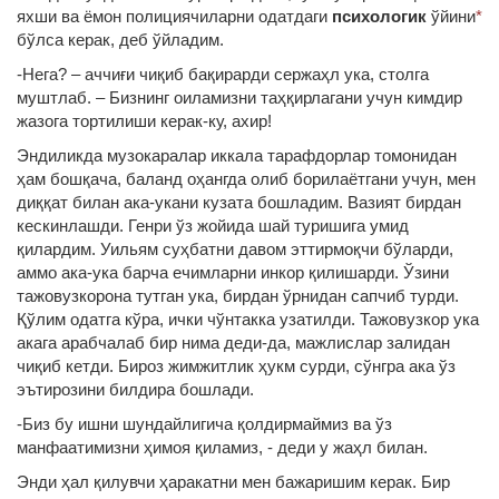
яхши ва ёмон полициячиларни одатдаги
психологик
ўйини
*
бўлса керак, деб ўйладим.
-Нега? – аччиғи чиқиб бақирарди сержаҳл ука, столга
муштлаб. – Бизнинг оиламизни таҳқирлагани учун кимдир
жазога тортилиши керак-ку, ахир!
Эндиликда музокаралар иккала тарафдорлар томонидан
ҳам бошқача, баланд оҳангда олиб борилаётгани учун, мен
диққат билан ака-укани кузата бошладим. Вазият бирдан
кескинлашди. Генри ўз жойида шай туришига умид
қилардим. Уильям суҳбатни давом эттирмоқчи бўларди,
аммо ака-ука барча ечимларни инкор қилишарди. Ўзини
тажовузкорона тутган ука, бирдан ўрнидан сапчиб турди.
Қўлим одатга кўра, ички чўнтакка узатилди. Тажовузкор ука
акага арабчалаб бир нима деди-да, мажлислар залидан
чиқиб кетди. Бироз жимжитлик ҳукм сурди, сўнгра ака ўз
эътирозини билдира бошлади.
-Биз бу ишни шундайлигича қолдирмаймиз ва ўз
манфаатимизни ҳимоя қиламиз, - деди у жаҳл билан.
Энди ҳал қилувчи ҳаракатни мен бажаришим керак. Бир