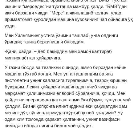
иккинчи “мерседес”ни тўхташга мажбур қилди. “БМВ”дан
икки барзанги чиқди. “Мерс”га яқинлашиб келгач, улар
яримавтомат қуролидан машина кузовининг чап ойнасига ўқ
узди.
Мен Уильямнинг устига ўзимни ташлаб, унга олдинги
ўриндиқ тагига беркинишни буюрдим.
-Қани, ҳайда! – деб бақирдим мен ҳамон қалтираб
минғирлаётган ҳайдовчига.
У газни босди ва тезликни оширди, аммо бироздан кейин
машина тўхтаб қолди. Мен унга ташландим ва яна
пистолетни унинг калласига тираганимча, тезроқ юришни
буюрдим. Лекин ҳайдовчи машинадан учиб чиқди ва
марҳамат қилишимизни ёлвориб сўраганича, қочди. Мен
ҳайдовчи операцияда қатнашганми ёки йўқми, тушунолмай
қолдим. Бизни қопқонга илинтирдими ёки ҳақиқатдан ҳам
менинг дўқ-пўписаларимдан қўрқиб қочиб қолдими? Бу
одам ким томонда ҳаракат қилганини, унинг вазифаси
нимадан иборатлигини билолмай қолдик.