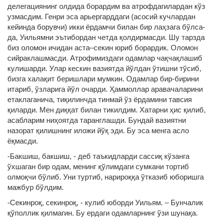
делегациянинг олдида борардим ва атрофдагилардан кўз
узмасдим. Генри эса арьергарддаги (асосий кучлардан
кейинда борувчи) икки ёрдамчи билан бир лаҳзага бўлса-
да, Уильямни эътибордан четда қолдирмасди. Шу тарзда
биз оломон ичидан аста–секин юриб борардик. Оломон
сийраклашмасди. Атрофимиздаги одамлар чақчақлашиб
кулишарди. Улар кескин вазиятда йўлдан ўтишни тўсиб,
бизга халақит беришлари мумкин. Одамлар бир-бирини
итариб, ўзларига йўл очарди. Ҳаммоллар аравачаларини
етаклаганича, тиқилинчда тинмай ўз ёрдамини тавсия
қиларди. Мен диққат билан тикилдим. Хатарни ҳис қилиб,
асабларим ниҳоятда таранглашди. Бундай вазиятни
назорат қилишнинг иложи йўқ эди. Бу эса менга асло
ёқмасди.
-Бакшиш, бакшиш, - деб таъкидларди сассиқ кўзанга
ўхшаган бир одам, менинг қўлимдаги сумкани тортиб
олмоқчи бўлиб. Уни туртиб, нарироққа ўтказиб юборишга
мажбур бўлдим.
-Секинроқ, секинроқ, - кулиб юборди Уильям. – Бунчалик
қўполлик қилмагин. Бу ердаги одамларнинг ўзи шунақа.