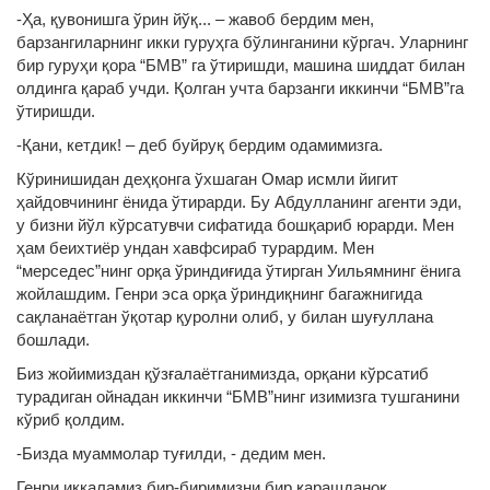
-Ҳа, қувонишга ўрин йўқ... – жавоб бердим мен,
барзангиларнинг икки гуруҳга бўлинганини кўргач. Уларнинг
бир гуруҳи қора “БМВ” га ўтиришди, машина шиддат билан
олдинга қараб учди. Қолган учта барзанги иккинчи “БМВ”га
ўтиришди.
-Қани, кетдик! – деб буйруқ бердим одамимизга.
Кўринишидан деҳқонга ўхшаган Омар исмли йигит
ҳайдовчининг ёнида ўтирарди. Бу Абдулланинг агенти эди,
у бизни йўл кўрсатувчи сифатида бошқариб юрарди. Мен
ҳам беихтиёр ундан хавфсираб турардим. Мен
“мерседес”нинг орқа ўриндиғида ўтирган Уильямнинг ёнига
жойлашдим. Генри эса орқа ўриндиқнинг багажнигида
сақланаётган ўқотар қуролни олиб, у билан шуғуллана
бошлади.
Биз жойимиздан қўзғалаётганимизда, орқани кўрсатиб
турадиган ойнадан иккинчи “БМВ”нинг изимизга тушганини
кўриб қолдим.
-Бизда муаммолар туғилди, - дедим мен.
Генри иккаламиз бир-биримизни бир қарашданоқ