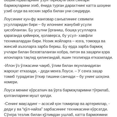
бармоқларини эгиб, ёнида турган дарахтнинг катта шоҳини
узиб олди ва кескин зарба билан уни синдирди.
Лоусининг кун-фу жанговар санъатининг севимли
усулларидан бири – бу илоннинг жанубий усули
ҳисобланган. Бу усулни ўрганиш, бошқа усулларга
қараганда қийинроқ, қолаверса, бу усул- хавфли
техникалардан бири. Нозик жойларга – юзга, томоққа ва
жинсий аъзоларга зарба бериш. Бу ерда зарба бармоқ
учлари билан безовталанган кобра, питон ва заҳарли қора
илонларга тақлид қилингандай, яшин тезлигида етказилади.
-Илон ўз ўлжасини чақиб, ўлим билан якунланадиган
жароҳат етказади, - деди менга Лоуси. – У сенга заҳар
томиб турадиган ўткир тишини санчади – бу унинг шоҳона
номери.
Лоуси менинг кўрсаткич ва ўрта бармоқларимни тўғрилаб,
қолганларини мушт қилди.
-Сенинг мақсадинг – асосий қон томирлар ва артериялар, -
деди у ва “қўл-найза” зарбасининг техникасини кўрсатди.
Сўнгра тезлик билан қўлимдан ушлаб, катта бармоғимни