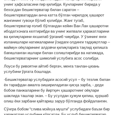
унинг ҳафсаласини пир қилибди. Кунларнинг бирида у
бехосдан бешиктерватар билан саратон –
бешиктерватардан анча катта бўлган чирилдоқ ҳашарот
жангининг гувоҳи бўлиб қолибди. Жанг тугаб,
бешиктерватар ғолиб бўлгандан кейин Ван Лан ҳашаротни
ибодатхонага келтирибди ва унинг жилвали ҳаракатларини
ва қилиқларини яхшилаб ўрганиб чиқибди. У ўзининг янги
изланишлари натижаларини ўзидаги олдинги тадқиқотлар –
маймун оёқларининг алдовчи қилиқларига тақлид қилишга
бағишланган ишлари билан солиштирибди ва натижада,
бешиктерватарнинг шимолий услубига асос солибди.
Лоуси бу ривоятни айтиб бергач, менга танлан-цюань
услубини ўргата бошлади.
-Бешиктерватар услубидаги асосий усул – бу тезлик билан
ён тарафдан амалга оишириладиган қисқа зарба, - деди
бобом панжаларини бу йиртқич ҳашаротнинг оёқлари
шаклида ташлар экан. – Бу усулдан ҳужум қилиш, қуршаб
олиш ёки зарбани қайтариш зарур бўлганда фойдалангин.
Сўнгра бобом “слива мэйхуа мушти” услубидаги баъзи бир
ҳаракатлар услубини кўрсатди. Бу услуб бешиктерватар