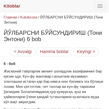
Kitoblar
раск
меню
Главная
/
Kutubxona
/
ЙЎЛБАРСНИ БЎЙСУНДИРИШ (Тони
Энтони)
ЙЎЛБАРСНИ БЎЙСУНДИРИШ (Тони
Энтони) 6 bob
< Avvalgi
Hamma boblar
Keyingi >
6 - боб
Жисмоний таёргарлик менинг шогирдлик вазифамнинг бир
қисми эди. Кун-фу жанговар санъатини мукаммал
эгаллашни истаган ҳар бир кимса кенг билимга эга бўлиши
лозим. Мен ҳаттотлик, чет тиллар ва кун-фу тарихини
ўргандим. Болалигимданоқ қур-қумурсқа, қуш ва
ҳайвонларни ўзини қандай тутишларини кузатишга жуда
кўп вақт ажратдим.