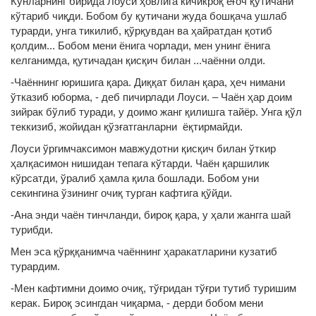
Кунларнинг бирида Лоуси ҳовлига кичикроқ ёғоч қутичани
кўтариб чиқди. Бобом бу қутичани жуда бошқача ушлаб
турарди, унга тикилиб, қўрқувдан ва ҳайратдан қотиб
қолдим... Бобом мени ёнига чорлади, мен унинг ёнига
келганимда, қутичадан қисқич билан ...чаённи олди.
-Чаённинг юришига қара. Диққат билан қара, ҳеч нимани
ўтказиб юборма, - деб пичирлади Лоуси. – Чаён ҳар доим
зийрак бўлиб туради, у доимо жанг қилишга тайёр. Унга қўл
теккизиб, жойидан қўзғатганларни ёқтирмайди.
Лоуси ўргимчаксимон мавжудотни қисқич билан ўткир
ҳалқасимон нишидан тепага кўтарди. Чаён қаршилик
кўрсатди, ўралиб ҳамла қила бошлади. Бобом уни
секингина ўзининг очиқ турган кафтига қўйди.
-Ана энди чаён тинчланди, бироқ қара, у ҳали жангга шай
турибди.
Мен эса қўрққанимча чаённинг ҳаракатларини кузатиб
турардим.
-Мен кафтимни доимо очиқ, тўғридан тўғри тутиб туришим
керак. Бироқ эсингдан чиқарма, - дерди бобом мени