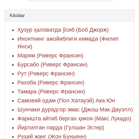
Kitoblar
Ҳузур ҳаловатда ўсиб (Боб Джорж)
Иноятнинг ажойиблиги нимада (Филип
Янси)
Марям (Риверс Франсин)
Бурсабо (Риверс Франсин)
Рут (Риверс Франсин)
Рахоба (Риверс Франсин)
Тамара (Риверс Франсин)
Самовий одам (Пол Хатауэй) Ака Юн
Шунчаки дурадгор эмас (Джош Мак-Дауэлл)
Фаришта айтиб берган ҳикоя (Макс Лукадо)
Йиртилган парда (Гулшан Эстер)
Руҳий жанг (Жон Буньянн)