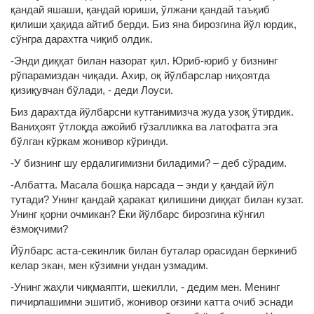
қандай яшаши, қандай юриши, ўлжани қандай таъқиб
қилиши ҳақида айтиб берди. Биз яна бирозгина йўл юрдик,
сўнгра дарахтга чиқиб олдик.
-Энди диққат билан назорат қил. Юриб-юриб у бизнинг
рўпарамиздан чиқади. Ахир, оқ йўлбарслар ниҳоятда
қизиқувчан бўлади, - деди Лоуси.
Биз дарахтда йўлбарсни кутганимизча жуда узоқ ўтирдик.
Ваниҳоят ўтлоқда ажойиб гўзалликка ва латофатга эга
бўлган кўркам жонивор кўринди.
-У бизнинг шу ердалигимизни биладими? – деб сўрадим.
-Албатта. Масала бошқа нарсада – энди у қандай йўл
тутади? Унинг қандай ҳаракат қилишини диққат билан кузат.
Унинг қорни очмикан? Ёки йўлбарс бирозгина кўнгил
ёзмоқчими?
Йўлбарс аста-секинлик билан буталар орасидан беркиниб
келар экан, мен кўзимни ундан узмадим.
-Унинг жаҳли чиқмаяпти, шекилли, - дедим мен. Менинг
пичирлашимни эшитиб, жонивор оғзини катта очиб эснади