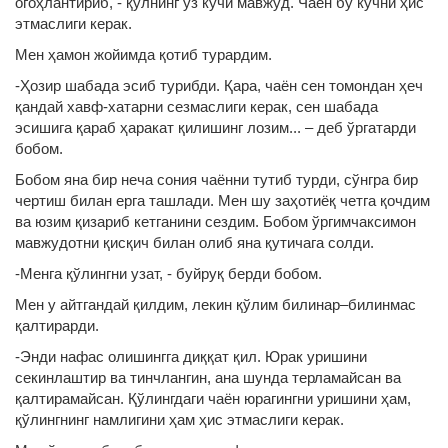
огоҳлантириб, - қўлнинг ўз кучи мавжуд. Чаён бу кучни ҳис
этмаслиги керак.
Мен ҳамон жойимда қотиб турардим.
-Ҳозир шабада эсиб турибди. Қара, чаён сен томондан ҳеч
қандай хавф-хатарни сезмаслиги керак, сен шабада
эсишига қараб ҳаракат қилишинг лозим... – деб ўргатарди
бобом.
Бобом яна бир неча сония чаённи тутиб турди, сўнгра бир
чертиш билан ерга ташлади. Мен шу заҳотиёқ четга қочдим
ва юзим қизариб кетганини сездим. Бобом ўргимчаксимон
мавжудотни қисқич билан олиб яна қутичага солди.
-Менга қўлингни узат, - буйруқ берди бобом.
Мен у айтгандай қилдим, лекин қўлим билинар–билинмас
қалтирарди.
-Энди нафас олишингга диққат қил. Юрак уришини
секинлаштир ва тинчлангин, ана шунда терламайсан ва
қалтирамайсан. Қўлингдаги чаён юрагингни уришини ҳам,
қўлингнинг намлигини ҳам ҳис этмаслиги керак.