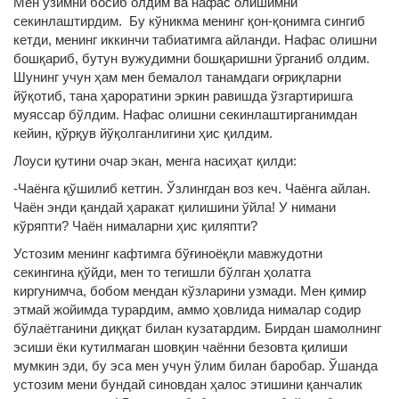
Мен ўзимни босиб олдим ва нафас олишимни
секинлаштирдим. Бу кўникма менинг қон-қонимга сингиб
кетди, менинг иккинчи табиатимга айланди. Нафас олишни
бошқариб, бутун вужудимни бошқаришни ўрганиб олдим.
Шунинг учун ҳам мен бемалол танамдаги оғриқларни
йўқотиб, тана ҳароратини эркин равишда ўзгартиришга
муяссар бўлдим. Нафас олишни секинлаштирганимдан
кейин, қўрқув йўқолганлигини ҳис қилдим.
Лоуси қутини очар экан, менга насиҳат қилди:
-Чаёнга қўшилиб кетгин. Ўзлингдан воз кеч. Чаёнга айлан.
Чаён энди қандай ҳаракат қилишини ўйла! У нимани
кўряпти? Чаён нималарни ҳис қиляпти?
Устозим менинг кафтимга бўғиноёқли мавжудотни
секингина қўйди, мен то тегишли бўлган ҳолатга
киргунимча, бобом мендан кўзларини узмади. Мен қимир
этмай жойимда турардим, аммо ҳовлида нималар содир
бўлаётганини диққат билан кузатардим. Бирдан шамолнинг
эсиши ёки кутилмаган шовқин чаённи безовта қилиши
мумкин эди, бу эса мен учун ўлим билан баробар. Ўшанда
устозим мени бундай синовдан ҳалос этишини қанчалик