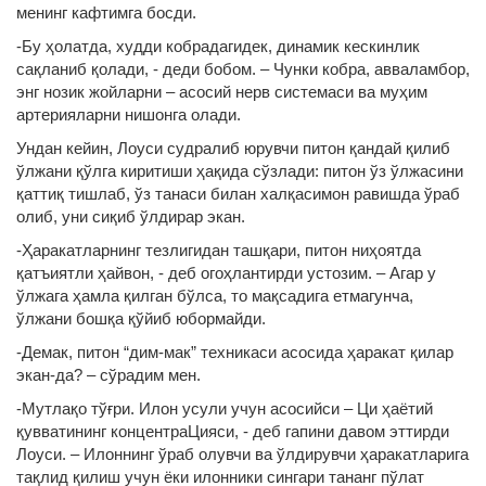
менинг кафтимга босди.
-Бу ҳолатда, худди кобрадагидек, динамик кескинлик
сақланиб қолади, - деди бобом. – Чунки кобра, авваламбор,
энг нозик жойларни – асосий нерв системаси ва муҳим
артерияларни нишонга олади.
Ундан кейин, Лоуси судралиб юрувчи питон қандай қилиб
ўлжани қўлга киритиши ҳақида сўзлади: питон ўз ўлжасини
қаттиқ тишлаб, ўз танаси билан халқасимон равишда ўраб
олиб, уни сиқиб ўлдирар экан.
-Ҳаракатларнинг тезлигидан ташқари, питон ниҳоятда
қатъиятли ҳайвон, - деб огоҳлантирди устозим. – Агар у
ўлжага ҳамла қилган бўлса, то мақсадига етмагунча,
ўлжани бошқа қўйиб юбормайди.
-Демак, питон “дим-мак” техникаси асосида ҳаракат қилар
экан-да? – сўрадим мен.
-Мутлақо тўғри. Илон усули учун асосийси – Ци ҳаётий
қувватининг концентраЦияси, - деб гапини давом эттирди
Лоуси. – Илоннинг ўраб олувчи ва ўлдирувчи ҳаракатларига
тақлид қилиш учун ёки илонники сингари тананг пўлат