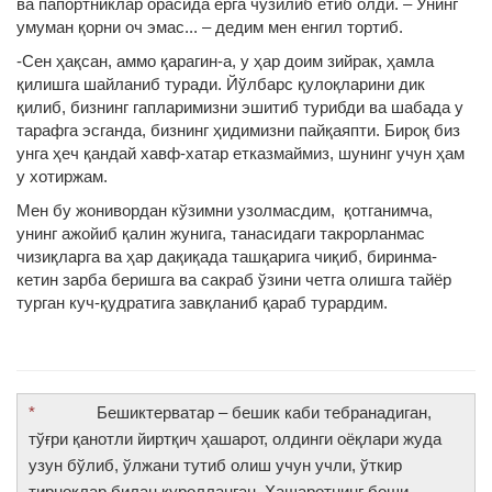
ва папортниклар орасида ерга чўзилиб ётиб олди. – Унинг
умуман қорни оч эмас... – дедим мен енгил тортиб.
-Сен ҳақсан, аммо қарагин-а, у ҳар доим зийрак, ҳамла
қилишга шайланиб туради. Йўлбарс қулоқларини дик
қилиб, бизнинг гапларимизни эшитиб турибди ва шабада у
тарафга эсганда, бизнинг ҳидимизни пайқаяпти. Бироқ биз
унга ҳеч қандай хавф-хатар етказмаймиз, шунинг учун ҳам
у хотиржам.
Мен бу жонивордан кўзимни узолмасдим, қотганимча,
унинг ажойиб қалин жунига, танасидаги такрорланмас
чизиқларга ва ҳар дақиқада ташқарига чиқиб, биринма-
кетин зарба беришга ва сакраб ўзини четга олишга тайёр
турган куч-қудратига завқланиб қараб турардим.
*
Бешиктерватар – бешик каби тебранадиган,
тўғри қанотли йиртқич ҳашарот, олдинги оёқлари жуда
узун бўлиб, ўлжани тутиб олиш учун учли, ўткир
тирноқлар билан қуролланган. Ҳашаротнинг боши