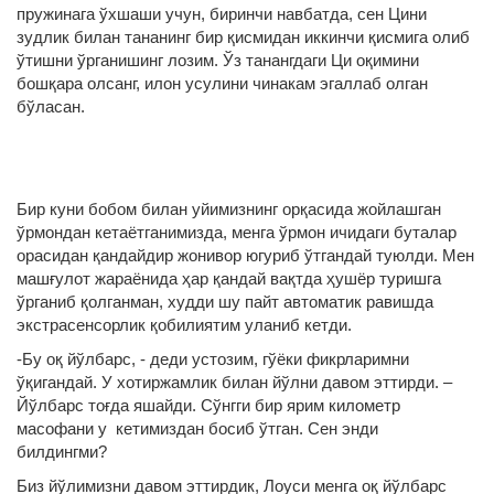
пружинага ўхшаши учун, биринчи навбатда, сен Цини
зудлик билан тананинг бир қисмидан иккинчи қисмига олиб
ўтишни ўрганишинг лозим. Ўз танангдаги Ци оқимини
бошқара олсанг, илон усулини чинакам эгаллаб олган
бўласан.
Бир куни бобом билан уйимизнинг орқасида жойлашган
ўрмондан кетаётганимизда, менга ўрмон ичидаги буталар
орасидан қандайдир жонивор югуриб ўтгандай туюлди. Мен
машғулот жараёнида ҳар қандай вақтда ҳушёр туришга
ўрганиб қолганман, худди шу пайт автоматик равишда
экстрасенсорлик қобилиятим уланиб кетди.
-Бу оқ йўлбарс, - деди устозим, гўёки фикрларимни
ўқигандай. У хотиржамлик билан йўлни давом эттирди. –
Йўлбарс тоғда яшайди. Сўнгги бир ярим километр
масофани у кетимиздан босиб ўтган. Сен энди
билдингми?
Биз йўлимизни давом эттирдик, Лоуси менга оқ йўлбарс