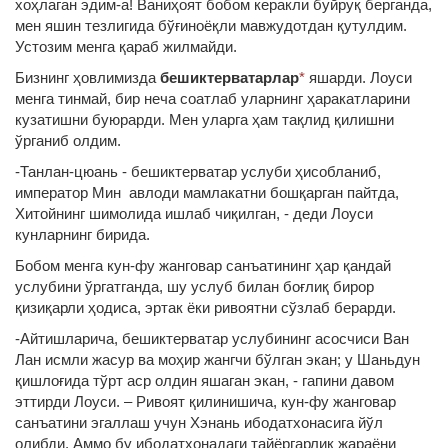
хоҳлаган эдим-а! Ваниҳоят бобом керакли буйруқ берганда,
мен яшин тезлигида бўғиноёқли мавжудотдан қутулдим.
Устозим менга қараб жилмайди.
Бизнинг ҳовлимизда
бешиктерватарлар
*
яшарди. Лоуси
менга тинмай, бир неча соатлаб уларнинг ҳаракатларини
кузатишни буюрарди. Мен уларга ҳам тақлид қилишни
ўрганиб олдим.
-Танлан-цюань - бешиктерватар услуби ҳисобланиб,
император Мин авлоди мамлакатни бошқарган пайтда,
Хитойнинг шимолида ишлаб чиқилган, - деди Лоуси
кунларнинг бирида.
Бобом менга кун-фу жанговар санъатининг ҳар қандай
услубини ўргатганда, шу услуб билан боғлиқ бирор
қизиқарли ҳодиса, эртак ёки ривоятни сўзлаб берарди.
-Айтишларича, бешиктерватар услубининг асосчиси Ван
Лан исмли жасур ва моҳир жангчи бўлган экан; у Шаньдун
қишлоғида тўрт аср олдин яшаган экан, - гапини давом
эттирди Лоуси. – Ривоят қилинишича, кун-фу жанговар
санъатини эгаллаш учун Хэнань ибодатхонасига йўл
олибди. Аммо бу ибодатхонадаги тайёргарлик жараёни