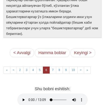
ниҳоятда айланувчан бўлиб, кўзланган ўлжа
ҳаракатларини кузатишга имкон беради.
Бешиктерватарлар ўз ўлжаларини олдинги икки узун
оёқларини кўтарган ҳолда пойлайдилар (бешик каби
тебранганлари учун уларга “бешиктерватарлар” деб ном
берилган).
< Avvalgi
Hamma boblar
Keyingi >
«
<
2
3
4
5
6
7
8
9
10
>
»
Shu bobni eshitish: