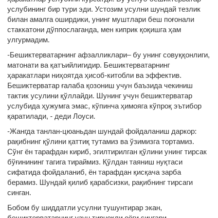
услубининг бир тури эди. Устозим усулни шундай тезлик
билан амалга оширдики, унинг муштлари беш поғонали
стаккатони дўппослаганда, мен киприк қоқишга ҳам
улгурмадим.
-Бешиктерватарнинг афзалликлари– бу унинг совуққонлиги,
матонати ва қатъийлигидир. Бешиктерватарнинг
ҳаракатлари ниҳоятда ҳисоб-китобли ва эффектив.
Бешиктерватар ғалаба қозониш учун баъзида чекиниш
тактик усулини қўллайди. Шунинг учун бешиктерватар
услубида ҳужумга эмас, кўпинча ҳимояга кўпроқ эътибор
қаратилади, - деди Лоуси.
-Жангда танлан-цюаньдан шундай фойдаланиш даркор:
рақибнинг қўлини қаттиқ тутамиз ва ўзимизга тортамиз.
Сўнг ён тарафдан кириб, эгилтирилган қўлини унинг тирсак
бўғинининг тагига тираймиз. Қўлдан таяниш нуқтаси
сифатида фойдаланиб, ён тарафдан қисқача зарба
берамиз. Шундай қилиб қарабсизки, рақибнинг тирсаги
синган.
Бобом бу шиддатли усулни тушунтирар экан,
бешиктерватарнинг узун тирноқли оёғи сингари