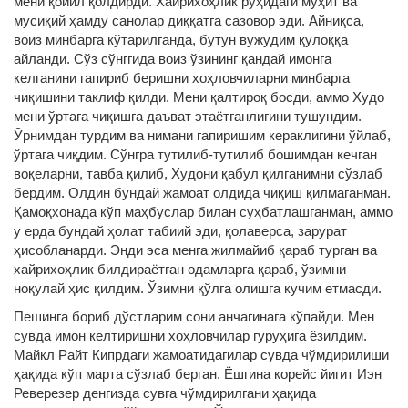
мени қойил қолдирди. Хайрихоҳлик руҳидаги муҳит ва
мусиқий ҳамду санолар диққатга сазовор эди. Айниқса,
воиз минбарга кўтарилганда, бутун вужудим қулоққа
айланди. Сўз сўнггида воиз ўзининг қандай имонга
келганини гапириб беришни хоҳловчиларни минбарга
чиқишини таклиф қилди. Мени қалтироқ босди, аммо Худо
мени ўртага чиқишга даъват этаётганлигини тушундим.
Ўрнимдан турдим ва нимани гапиришим кераклигини ўйлаб,
ўртага чиқдим. Сўнгра тутилиб-тутилиб бошимдан кечган
воқеларни, тавба қилиб, Худони қабул қилганимни сўзлаб
бердим. Олдин бундай жамоат олдида чиқиш қилмаганман.
Қамоқхонада кўп маҳбуслар билан суҳбатлашганман, аммо
у ерда бундай ҳолат табиий эди, қолаверса, зарурат
ҳисобланарди. Энди эса менга жилмайиб қараб турган ва
хайрихоҳлик билдираётган одамларга қараб, ўзимни
ноқулай ҳис қилдим. Ўзимни қўлга олишга кучим етмасди.
Пешинга бориб дўстларим сони анчагинага кўпайди. Мен
сувда имон келтиришни хоҳловчилар гуруҳига ёзилдим.
Майкл Райт Кипрдаги жамоатидагилар сувда чўмдирилиши
ҳақида кўп марта сўзлаб берган. Ёшгина корейс йигит Иэн
Реверезер денгизда сувга чўмдирилгани ҳақида