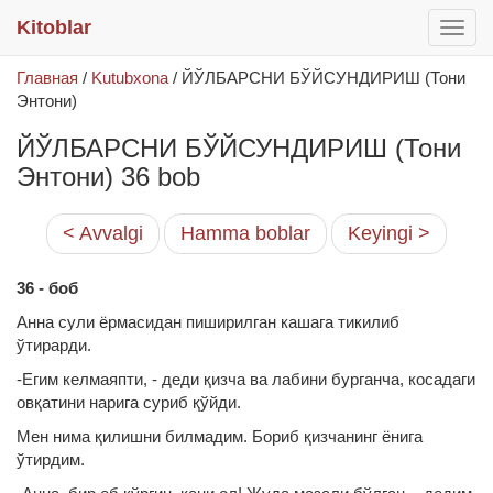
Kitoblar
раск
меню
Главная
/
Kutubxona
/
ЙЎЛБАРСНИ БЎЙСУНДИРИШ (Тони
Энтони)
ЙЎЛБАРСНИ БЎЙСУНДИРИШ (Тони
Энтони) 36 bob
< Avvalgi
Hamma boblar
Keyingi >
36 - боб
Анна сули ёрмасидан пиширилган кашага тикилиб
ўтирарди.
-Егим келмаяпти, - деди қизча ва лабини бурганча, косадаги
овқатини нарига суриб қўйди.
Мен нима қилишни билмадим. Бориб қизчанинг ёнига
ўтирдим.