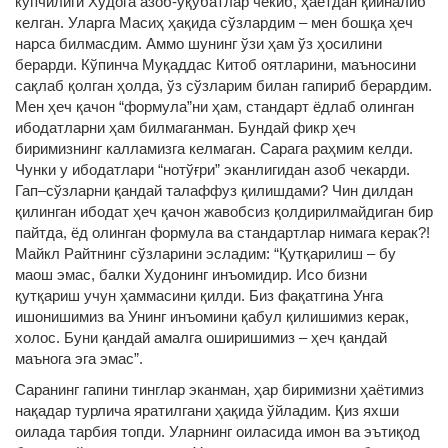
кўпчилиги Худога азоб-уқубатлар чекиб, ҳаётдан қийналиб
келган. Уларга Масиҳ ҳақида сўзлардим – мен бошқа ҳеч
нарса билмасдим. Аммо шунинг ўзи ҳам ўз ҳосилини
берарди. Кўпинча Муқаддас Китоб оятларини, маъносини
сақлаб қолган ҳолда, ўз сўзларим билан гапириб берардим.
Мен ҳеч қачон “формула”ни ҳам, стандарт ёдлаб олинган
ибодатларни ҳам билмаганман. Бундай фикр ҳеч
биримизнинг калламизга келмаган. Сарага раҳмим келди.
Чунки у ибодатлари “нотўғри” эканлигидан азоб чекарди.
Гап–сўзларни қандай талаффуз қилишдами? Чин дилдан
қилинган ибодат ҳеч қачон жавобсиз қолдирилмайдиган бир
пайтда, ёд олинган формула ва стандартлар нимага керак?!
Майкл Райтнинг сўзларини эсладим: “Қутқарилиш – бу
маош эмас, балки Худонинг инъомидир. Исо бизни
қутқариш учун ҳаммасини қилди. Биз фақатгина Унга
ишонишимиз ва Унинг инъомини қабул қилишимиз керак,
холос. Буни қандай амалга оширишимиз – ҳеч қандай
маънога эга эмас”.
Саранинг гапини тинглар эканман, ҳар биримизни ҳаётимиз
нақадар турлича яратилгани ҳақида ўйладим. Қиз яхши
оилада тарбия топди. Уларнинг оиласида имон ва эътиқод