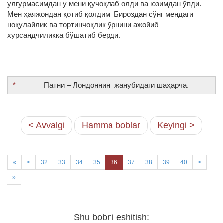
улгурмасимдан у мени қучоқлаб олди ва юзимдан ўпди.
Мен ҳаяжондан қотиб қолдим. Бироздан сўнг мендаги
ноқулайлик ва тортинчоқлик ўрнини ажойиб
хурсандчиликка бўшатиб берди.
*
Патни – Лондоннинг жанубидаги шаҳарча.
< Avvalgi
Hamma boblar
Keyingi >
«
<
32
33
34
35
36
37
38
39
40
>
»
Shu bobni eshitish: