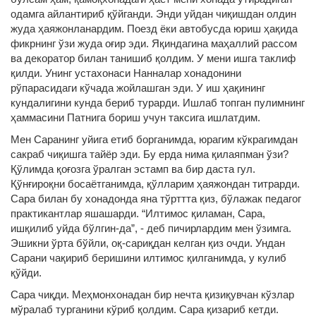
одамга айлантириб қўйганди. Энди уйдан чиқишдан олдин
жуда ҳаяжонланардим. Поезд ёки автобусда юриш ҳақида
фикрнинг ўзи жуда оғир эди. Яқиндагина маҳаллий рассом
ва декоратор билан танишиб қолдим. У мени ишга таклиф
қилди. Унинг устахонаси Нанналар хонадонини
рўпарасидаги кўчада жойлашган эди. У иш ҳақининг
кундалигини кунда бериб турарди. Ишлаб топган пулимнинг
ҳаммасини Патнига бориш учун таксига ишлатдим.
Мен Саранинг уйига етиб борганимда, юрагим кўкрагимдан
сакраб чиқишга тайёр эди. Бу ерда нима қилаяпман ўзи?
Қўлимда қоғозга ўралган эстамп ва бир даста гул.
Қўнғироқни босаётганимда, қўлларим ҳаяжондан титрарди.
Сара билан бу хонадонда яна тўрттта қиз, бўлажак педагог
практикантлар яшашарди. “Илтимос қиламан, Сара,
ишқилиб уйда бўлгин-да”, - деб пичирлардим мен ўзимга.
Эшикни ўрта бўйли, оқ-сариқдан келган қиз очди. Ундан
Сарани чақириб беришини илтимос қилганимда, у кулиб
қўйди.
Сара чиқди. Меҳмонхонадан бир нечта қизиқувчан кўзлар
мўралаб турганини кўриб қолдим. Сара қизариб кетди.