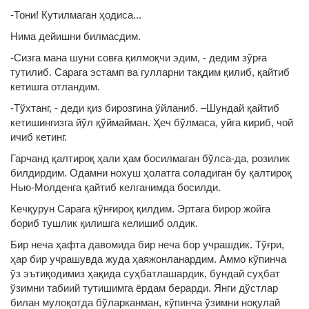
-Тони! Кутилмаган ҳодиса...
Нима дейишни билмасдим.
-Сизга мана шуни совға қилмоқчи эдим, - дедим зўрға
тутилиб. Сарага эстамп ва гулларни тақдим қилиб, қайтиб
кетишга отландим.
-Тўхтанг, - деди қиз бирозгина ўйланиб. –Шундай қайтиб
кетишингизга йўл қўймайман. Ҳеч бўлмаса, уйга кириб, чой
ичиб кетинг.
Гарчанд қалтироқ ҳали ҳам босилмаган бўлса-да, розилик
билдирдим. Одамни нохуш ҳолатга соладиган бу қалтироқ
Нью-Молденга қайтиб келганимда босилди.
Кечқурун Сарага қўнғироқ қилдим. Эртага бирор жойга
бориб тушлик қилишга келишиб олдик.
Бир неча ҳафта давомида бир неча бор учрашдик. Тўғри,
ҳар бир учрашувда жуда ҳаяжонланардим. Аммо кўпинча
ўз эътиқодимиз ҳақида суҳбатлашардик, бундай суҳбат
ўзимни табиий тутишимга ёрдам берарди. Янги дўстлар
билан мулоқотда бўларканман, кўпинча ўзимни ноқулай