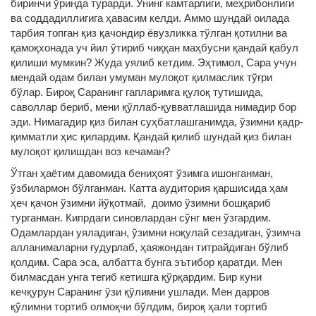
биринчи ўринда турарди. Унинг камтарлиги, меҳрибонлиги
ва соддадиллигига ҳавасим келди. Аммо шундай оилада
тарбия топган қиз қачондир ёвузликка тўлган қотилни ва
қамоқхонада уч йил ўтириб чиққан маҳбусни қандай қабул
қилиши мумкин? Жуда уялиб кетдим. Эҳтимол, Сара учун
мендай одам билан умуман мулоқот қилмаслик тўғри
бўлар. Бироқ Саранинг гапларимга қулоқ тутишида,
саволлар бериб, мени қўллаб-қувватлашида нимадир бор
эди. Нимагадир қиз билан суҳбатлашганимда, ўзимни қадр-
қимматли ҳис қилардим. Қандай қилиб шундай қиз билан
мулоқот қилишдан воз кечаман?
Ўтган ҳаётим давомида бениҳоят ўзимга ишонганман,
ўзбилармон бўлганман. Катта аудитория қаршисида ҳам
ҳеч қачон ўзимни йўқотмай, доимо ўзимни бошқариб
турганман. Кипрдаги синовлардан сўнг мен ўзгардим.
Одамлардан уяладиган, ўзимни ноқулай сезадиган, ўзимча
алланималарни ғудурлаб, ҳаяжондан титрайдиган бўлиб
қолдим. Сара эса, албатта бунга эътибор қаратди. Мен
билмасдан унга тегиб кетишга қўрқардим. Бир куни
кечқурун Саранинг ўзи қўлимни ушлади. Мен дарров
қўлимни тортиб олмоқчи бўлдим, бироқ ҳали тортиб