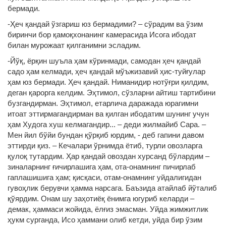
бермади.
-Ҳеч қандай ўзгариш юз бермадими? – сўрадим ва ўзим
биринчи бор қамоқхонанинг камерасида Исога ибодат
билан мурожаат қилганимни эсладим.
-Йўқ, ёрқин шуъла ҳам кўринмади, самодан ҳеч қандай
садо ҳам келмади, ҳеч қандай мўъжизавий ҳис-туйғулар
ҳам юз бермади. Ҳеч қандай. Ниманидир нотўғри қилдим,
деган қарорга келдим. Эҳтимол, сўзларни айтиш тартибини
бузгандирман. Эҳтимол, етарлича даражада юрагимни
итоат эттирмагандирман ва қилган ибодатим шунинг учун
ҳам Худога хуш келмагандир... – деди жилмайиб Сара. –
Мен йил бўйи бундан қўрқиб юрдим, - деб гапини давом
эттирди қиз. – Кечалари ўрнимда ётиб, турли овозларга
қулоқ тутардим. Ҳар қандай овоздан хурсанд бўлардим –
зиналарнинг ғичирлашига ҳам, ота-онамнинг пичирлаб
гаплашишига ҳам; қисқаси, отам-онамнинг уйдалигидан
гувоҳлик берувчи ҳамма нарсага. Баъзида атайлаб йўталиб
қўярдим. Онам шу заҳотиёқ ёнимга югуриб келарди –
демак, ҳаммаси жойида, ёлғиз эмасман. Уйда жимжитлик
ҳукм сурганда, Исо ҳаммани олиб кетди, уйда бир ўзим