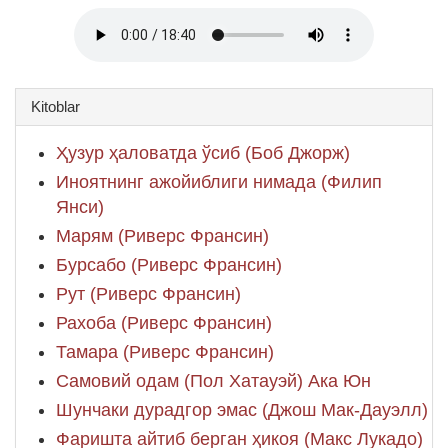
Kitoblar
Ҳузур ҳаловатда ўсиб (Боб Джорж)
Иноятнинг ажойиблиги нимада (Филип
Янси)
Марям (Риверс Франсин)
Бурсабо (Риверс Франсин)
Рут (Риверс Франсин)
Рахоба (Риверс Франсин)
Тамара (Риверс Франсин)
Самовий одам (Пол Хатауэй) Ака Юн
Шунчаки дурадгор эмас (Джош Мак-Дауэлл)
Фаришта айтиб берган ҳикоя (Макс Лукадо)