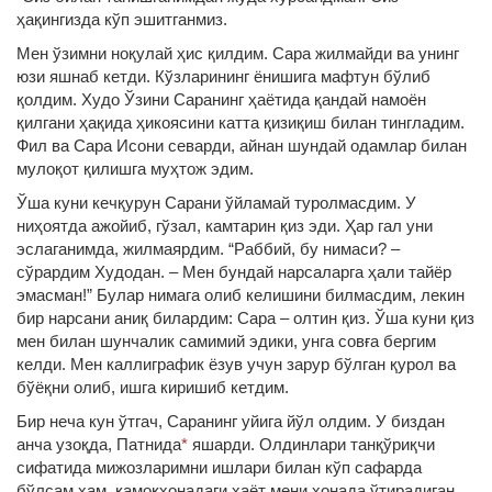
ҳақингизда кўп эшитганмиз.
Мен ўзимни ноқулай ҳис қилдим. Сара жилмайди ва унинг
юзи яшнаб кетди. Кўзларининг ёнишига мафтун бўлиб
қолдим. Худо Ўзини Саранинг ҳаётида қандай намоён
қилгани ҳақида ҳикоясини катта қизиқиш билан тингладим.
Фил ва Сара Исони севарди, айнан шундай одамлар билан
мулоқот қилишга муҳтож эдим.
Ўша куни кечқурун Сарани ўйламай туролмасдим. У
ниҳоятда ажойиб, гўзал, камтарин қиз эди. Ҳар гал уни
эслаганимда, жилмаярдим. “Раббий, бу нимаси? –
сўрардим Худодан. – Мен бундай нарсаларга ҳали тайёр
эмасман!” Булар нимага олиб келишини билмасдим, лекин
бир нарсани аниқ билардим: Сара – олтин қиз. Ўша куни қиз
мен билан шунчалик самимий эдики, унга совға бергим
келди. Мен каллиграфик ёзув учун зарур бўлган қурол ва
бўёқни олиб, ишга киришиб кетдим.
Бир неча кун ўтгач, Саранинг уйига йўл олдим. У биздан
анча узоқда, Патнида
*
яшарди. Олдинлари танқўриқчи
сифатида мижозларимни ишлари билан кўп сафарда
бўлсам ҳам, қамоқхонадаги ҳаёт мени хонада ўтирадиган