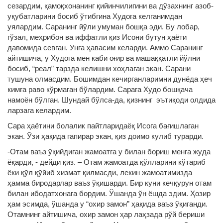
сезардим, қамоқхонанинг қийинчилигини ва дўзахнинг азоб-
уқубатларини босиб ўтибгина Худога келганимдан
уялардим. Саранинг йўли умуман бошқа эди. Бу лобар,
гўзал, меҳрибон ва иффатли қиз Исони бутун ҳаёти
давомида севган. Унга ҳавасим келарди. Аммо Саранинг
айтишича, у Худога мен каби оғир ва машаққатли йўлни
босиб, “реал” тарзда келишни хоҳлаган экан. Сарани
тушуна олмасдим. Бошимдан кечирганларимни дунёда ҳеч
кимга раво кўрмаган бўлардим. Сарага Худо бошқача
намоён бўлган. Шундай бўлса-да, қизнинг эътиқоди олдида
ларзага келардим.
Сара ҳаётини болалик пайтларидаёқ Исога бағишлаган
экан. Ўзи ҳақида гапирар экан, қиз доимо кулиб турарди.
-Отам ваъз ўқийдиган жамоатга у билан бориш менга жуда
ёқарди, - дейди қиз. – Отам жамоатда қўлларини кўтариб
ёки қўл қўйиб хизмат қилмасди, лекин жамоатимизда
ҳамма биродарлар ваъз ўқишарди. Бир куни кечқурун отам
билан ибодатхонага бордим. Ўшанда ўн ёшда эдим. Ҳозир
ҳам эсимда, ўшанда у “охир замон” ҳақида ваъз ўқиганди.
Отамнинг айтишича, охир замон ҳар лаҳзада рўй бериши