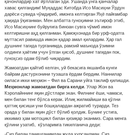
қачонлардир хат йўллаган эди. Ўшанда унга қанчалар
хавас қилгандим! Муқаддас Китобда Исо Масиҳни Ўрдун
дарёси сувида чўмдириб, имонга келтирган Яҳё пайғамбар
ҳақида ўқиганман. Мен албатта гуноҳимни эътироф этиб,
Исо Масиҳнинг буйруғига биноан сувга чўмиб имон
келтиришни аҳд қилганман. Қамоқхонада бир урф-одатга
муттасил равишда имкон қадар амал қилардим. Ҳар гал
душнинг тагида турганимда, рамзий маънода ўзимни
олдинги ҳаётим учун ўлган ҳисоб, душнинг тагидан пок,
гуноҳсиз одам бўлиб чиқардим.
Жамоатдан қайтиб келгач, уй бекасига якшанба кунги
байрам дастурхонини тузашга ёрдам бердим. Наннилар
оиласи икки меҳмон – Фил ва Сарани уйга таклиф қилишди.
Меҳмонлар жамоатдан бирга келди
. Улар Жон ва
Кэролайннинг яқин дўстлари экан. Филнинг ёши, чамаси,
мен билан тенг бўлса керак. Илиқ жилмайиши ва қўлни
қаттиқ қисиши уни бошқалардан ажратиб турарди. Тез
орада у билан яқин дўст бўлиб қолдик. Бунинг устига,
иккимиз ҳам мотоцикл билан қизиқар эканмиз. Сара менга
қўлини узатиб, кўзларимга тикилганича деди:
-Сиз билан танишганимдан жуда хурсандман. Сиз