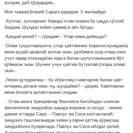
қолдим, деб қўрқардим...
Мен таажжубланиб Сарага қарадим. У жилмайди:
-Хуллас, кунларнинг бирида отам-онамга бу ҳақда сўзлаб
бердим. Шундан кейин ҳаммаси аён бўлди.
-Қандай қилиб? – сўрадим – Улар нима дейишди?
-Онам тушунтиришича, улар ҳаётимнинг биринчи куниданоқ
мени асраб-авайлаб келган экан, қалбимга озор етмаслиги
учун зарар етказадиган нарса билан шуғулланишимга йўл
қўймаган экан. Шунинг учун ҳаётим бутунлай ўзгара олмас
экан...
-Лекин қутқарилиш – бу ибратомуз камтарлик билан ҳаёт
кечириш дегани эмас–ку, шундайми? – дедим. Хавотирлик
мени безовта қилаётганини сездим.
- Отам менга Ҳаворийлар Фаолияти Китобидан олинган
филиппилик зиндонбон ҳақида воқеани эслатди, - гапини
давом эттирди Сара. – Павлус ва Сила калтакланиб,
зиндонга ташланганидан кейин уларни қаттиқ қўриқлаш
зиндонбонга буюрилади. Павлус ва Сила ибодат қилиб,
Худони куйлашаётганда тўсатдан шиддатли зилзила юз