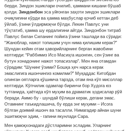
берди. Зиндон эшиклари очилиб, ҳаммани кишани бўшаб
қолди.
Зиндонбон
эса уйғонган заҳоти зиндон эшиклари
очиқлигини кўрди ва ҳамма маҳбуслар қочиб кетган деб
ўйлаб, ўзини ўлдирмоқчи бўлди. Лекин Павлус уни
тўҳтатиб, ҳамма шу ердалигини айтди. Зиндонбон титраб
Павлус билан Силанинг пойига ўзини ташлади ва сўради:
“Жаноблар, нажот топишим учун нима қилишим керак?”
Шундан кейин отам ҳаворийларнинг берган жавобини
келтирди: “Раббимиз Исо Масиҳга ишонгин, сен ўзинг ва
бутун хонадонинг нажот топасизлар”. Мен яна отамдан
сўрадим: “Шунинг ўзими? Бошқа ҳеч нарса керак
эмаслигига ишончингиз комилми?” Муқаддас Китобдан
олинган оятларга қўшимча тарзда, отам яна кўп мисоллар
келтирди. Кўпчилик одамлар биринчи бор Худога юз
тутганида, ҳаётида кўп муҳим ва драматик ҳодисалар рўй
беради. Аммо бу - шундай бўлиши керак, дегани эмас.
Отамнинг таъкидлашича, бу ерда энг муҳими – Исога
бўлган доимий ишонч ва тасалли. Нимагадир айнан шуни
эшитмоқчи эдим, - гапини якунлади Сара.
Мен қамоқхонадаги дўстларимни эсладим. Уларнинг