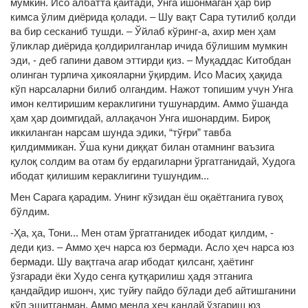
мумкин. Исо албатта қайтади, Унга ишонмаган ҳар бир
кимса ўлим диёрида қолади. – Шу вақт Сара тутилиб қолди
ва бир сесканиб тушди. – Ўйлаб кўринг-а, ахир мен ҳам
ўликлар диёрида қолдирилганлар ичида бўлишим мумкин
эди, - деб гапини давом эттирди қиз. – Муқаддас Китобдан
олинган турлича ҳикояларни ўқирдим. Исо Масиҳ ҳақида
кўп нарсаларни билиб олгандим. Нажот топишим учун Унга
имон келтиришим кераклигини тушунардим. Аммо ўшанда
ҳам ҳар доимгидай, аллақачон Унга ишонардим. Бироқ
иккиланган нарсам шунда эдики, “тўғри” тавба
қилдиммикан. Ўша куни диққат билан отамнинг ваъзига
қулоқ солдим ва отам бу ердагиларни ўргатганидай, Худога
ибодат қилишим кераклигини тушундим...
Мен Сарага қарадим. Унинг кўзидан ёш оқаётганига гувоҳ
бўлдим.
-Ҳа, ҳа, Тони... Мен отам ўргатганидек ибодат қилдим, -
деди қиз. – Аммо ҳеч нарса юз бермади. Асло ҳеч нарса юз
бермади. Шу вақтгача агар ибодат қилсанг, ҳаётинг
ўзгаради ёки Худо сенга қутқарилиш ҳадя этганига
қандайдир ишонч, ҳис туйғу пайдо бўлади деб айтишганини
кўп эшитганман. Аммо менда ҳеч қандай ўзгариш юз