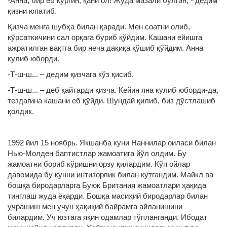
-Анна, бир еб кўргин, қани ол! Жуда мазали бўлган, - дедим
қизни юпатиб.
Қизча менга шубҳа билан қаради. Мен соатни олиб,
кўрсаткичини сал орқага буриб қўйдим. Кашани ейишга
ажратилган вақтга бир неча дақиқа қўшиб қўйдим. Анна
кулиб юборди.
-Т-ш-ш... – дедим қизчага кўз қисиб.
-Т-ш-ш... – деб қайтарди қизча. Кейин яна кулиб юборди-да,
тездагина кашани еб қўйди. Шундай қилиб, биз дўстлашиб
қолдик.
1992 йил 15 ноябрь. Якшанба куни Наннилар оиласи билан
Нью-Молден баптистлар жамоатига йўл олдим. Бу
жамоатни бориб кўришни орзу қилардим. Кўп ойлар
давомида бу кунни интизорлик билан кутгандим. Майкл ва
бошқа биродарларга Буюк Британия жамоатлари ҳақида
тинглаш жуда ёқарди. Бошқа масиҳий биродарлар билан
учрашиш мен учун ҳақиқий байрамга айланишини
билардим. Уч юзтага яқин одамлар тўпланганди. Ибодат