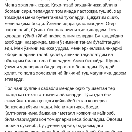
Менга эркинлик керак. Қаҳр-ғазаб ваҳшийликка айлана
боргани сари, тепамдаги том янада пастроққа тушиб, ҳар
томондан мени бўғаётгандай туюларди. Диққатим ошиб,
мени ваҳима босди. Ўзимни идора қилолмасдим. Оғир
нафас олиб, бўғила бошлаганимни ҳис қилардим. Тоза
ҳаводан тўйиб-тўйиб нафас олгим келарди. Бу қандайдир
азоб эди, назаримда, мени ўзимнинг танам бўғаётгандай
эди. Мен ўзимни эшикка урдим, мени эркинликка чиқариб
юборишларини талаб қилиб, эшикни тақиллатдим ва
оёқларим билан тепа бошладим. Аммо бефойда. Шунда
ўзимни у девордан бу деворга ота бошладим. Бундай
ҳолат, то полга ҳолсизланиб йиқилиб тушмагунимча, давом
этаверди.
Пол чанг бўлгани сабабли мендан оқиб тушаётган тер
полда катта-катта томчига айланарди. Тўсатдан ёғоч
скамейка тагида қопқоғи қийшайиб ётган консерва
банкасига кўзим тушди. Мени қалтироқ босди.
Қалтираганимча банканинг металл қопқоғини қайириб,
билакларимдаги қон томирларни кеса бошладим. Овозим
борича сўкиниб, бу дунёни қарғаб, баданимдаги
терларимни шилардим. Қанийди тезроқ ўлиб, бу дунёнинг