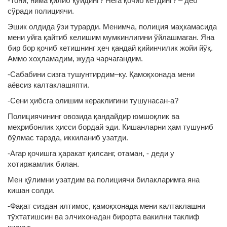
-Тони, нима қилиб қўйдинг? Нега қочиб кетдинг? – деб
сўради полициячи.
Эшик олдида ўзи турарди. Менимча, полиция маҳкамасида
мени уйга қайтиб келишим мумкинлигини ўйлашмаган. Яна
бир бор қочиб кетишнинг ҳеч қандай қийинчилик жойи йўқ.
Аммо хоҳламадим, жуда чарчагандим.
-Сабабини сизга тушунтирдим–ку. Қамоқхонада мени
аёвсиз калтаклашяпти.
-Сени ҳибсга олишим кераклигини тушунасан-а?
Полициячининг овозида қандайдир юмшоқлик ва
меҳрибонлик ҳисси бордай эди. Кишанларни ҳам тушуниб
бўлмас тарзда, иккиланиб узатди.
-Агар қочишга ҳаракат қилсанг, отаман, - деди у
хотиржамлик билан.
Мен қўлимни узатдим ва полициячи билакларимга яна
кишан солди.
-Фақат сиздан илтимос, қамоқхонада мени калтаклашни
тўхтатишсин ва элчихонадан бирорта вакилни таклиф