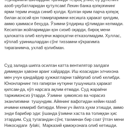
азоб-уқубатларидан қутулсам! Лекин банка қопқоғининг
ярми терим ичида синиб қолди. Қолган ярим парча қопқоқ
билан асосий қон томирларимни кесишга ҳаракат қилдим,
аммо ҳаммаси беҳуда. Ўзимни ўлдириш қўлимдан келмади.
Кесилган жойларимдан қон сизиб оқарди, бироқ мени
ҳалокатга олиб келувчи жароҳатни етказолмадим. Хуллас,
кўплаб уринишлардан сўнг тиззамни кўкрагимга
тираганимча, ухлаб қолибман.
Суд залида шипга осилган катта вентилятор залдаги
димиққан ҳавони аранг хайдарди. Иш юзасидан элчихона
мен учун қандайдир ҳужжатларни тайёрлаб олиб келибди.
Юнонларнинг тез гапирган нутқини тушунишга ҳаракат
қилсам-да, кўп нарсага ақлим етмади. Суд жараёни
таржимонсиз ўтарди. Ўзимни ҳимоясиз ва чорасиз
эканлигимни тушундим. Айянинг вафотидан кейин ғазаб
ичимни кемириб битирди. Мени уч йилга ҳукм этишди, аммо
энди барибир эди: ўшанда ўзимни хаста ва толиққан ҳис
этардим. Суд тугагандан сўнг, тахминан бир соат ўтгач мени
Никосидаги
fylaki
, Марказий қамоқхонага олиб кетишди.