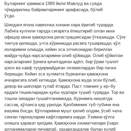
Буларнинг ҳаммаси 1989 йили Мавлуд ва сувда
чўмдирилиш байрамларининг арафасида, бўлиб
ўтди.
Шипдаги ягона лампочка хонани хира ёритиб турарди.
Лабига кулгили тарзда сигарета ёпиштириб олган икки
офицер мени қамоқхона регистрациясидан ўтказишди. Сўнг
тинтув қилишди, учта кўринишда расмга туширишди, қўл
изларимни олишди, кейин эса элчихонадан берилган
майда-чуйда нарсаларимни олиб қўйишди. Олиб қўйилган
нарсаларнинг ўрнига қичитадиган адёл, бир ўрам туалет
қоғоз ва хавф туғдирмайдиган лезвиелардан бир пачка
беришди. Кейин эса зулматга бурканган қамоқхона
ичкарисига олиб кетишди. Қамоқхона жуда эски бўлиб,
девор ва шиплари тулаб ётарди. Паст томнинг у ер–бу
ердаги тешикларидан қуёш нурлари тушиб турарди. Тор ва
тошли зинадан тушаётганимизда, бурнимга ниҳоятда
сассиқ, қўланса ҳид урилди. Қалбимнинг туб-тубини яна
ваҳима босди. Қўлларимни мушт қилиб олдим, ўсиб чала
синган тирноқларим кафтларимга кирди. Ўзимни қўлга
олишга ҳаракат қилдим. Қамоқхона хизматчилари ўзаро
алланималарни пичирлаб, заҳархандалик билан кулиб