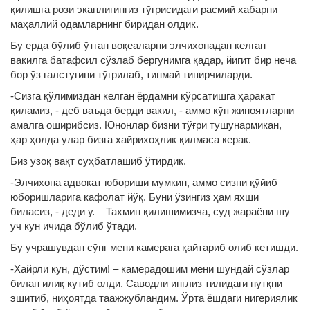
қилишга рози эканлигингиз тўғрисидаги расмий хабарни
маҳаллий одамларнинг биридан олдик.
Бу ерда бўлиб ўтган воқеаларни элчихонадан келган
вакилга батафсил сўзлаб бергунимга қадар, йигит бир неча
бор ўз галстугини тўғрилаб, тинмай типирчиларди.
-Сизга қўлимиздан келган ёрдамни кўрсатишга ҳаракат
қиламиз, - деб ваъда берди вакил, - аммо кўп жиноятларни
амалга оширибсиз. Юнонлар бизни тўғри тушунармикан,
ҳар ҳолда улар бизга хайрихоҳлик қилмаса керак.
Биз узоқ вақт суҳбатлашиб ўтирдик.
-Элчихона адвокат юбориши мумкин, аммо сизни қўйиб
юборишларига кафолат йўқ. Буни ўзингиз ҳам яхши
биласиз, - деди у. – Тахмин қилишимизча, суд жараёни шу
уч кун ичида бўлиб ўтади.
Бу учрашувдан сўнг мени камерага қайтариб олиб кетишди.
-Хайрли кун, дўстим! – камерадошим мени шундай сўзлар
билан илиқ кутиб олди. Саводли инглиз тилидаги нутқни
эшитиб, ниҳоятда таажжубландим. Ўрта ёшдаги нигериялик