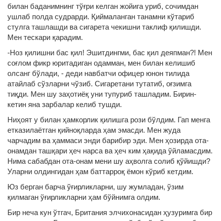
билан баданимнинг тўғри келган жойига уриб, сочимдан
ушлаб полда судрарди. Қиймаланган танамни кўтариб
стулга ташлашди ва сигарета чекишни таклиф қилишди.
Мен тескари қарадим.
-Ноз қилишни бас қил! Эшитдингми, бас қил деяпман?! Мен
соғлом фикр юритадиган одамман, мен билан келишиб
олсанг бўлади, - деди навбатчи офицер юнон тилида
атайлаб сўзларни чўзиб. Сигаретани тутатиб, оғзимга
тиқди. Мен шу заҳотиёқ уни тупуриб ташладим. Бирин-
кетин яна зарбалар келиб тушди.
Ниҳоят у билан ҳамкорлик қилишга рози бўлдим. Гап менга
етказилаётган қийноқларда ҳам эмасди. Мен жуда
чарчадим ва ҳаммаси энди барибир эди. Мен ҳозирда ота-
онамдан ташқари ҳеч нарса ва ҳеч ким ҳақида ўйламасдим.
Нима сабабдан ота-онам мени шу аҳволга солиб қўйишди?
Уларни олдингидан ҳам баттарроқ ёмон кўриб кетдим.
Юз берган барча ўғирликларни, шу жумладан, ўзим
қилмаган ўғирликларни ҳам бўйнимга олдим.
Бир неча кун ўтгач, Британия элчихонасидан ҳузуримга бир