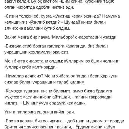
вакил келди. Бу оқ кастюм –шим кийиб, кўзойнак тақиб
олган ниҳоятда одобли инглиз эди.
-Сизни толқон еб, сувга жўнатиш керак экан-да? Намунча
келишингиз чўзилиб кетди? – Шундай киноя билан
элчихона вакилини кутиб олдим.
Вакил менга бир пачка “Мальборо” сигаретасини узатди.
-Бизгача етиб борган гапларга қараганда, биз билан
учрашишни хоҳламаган экансиз.
Мен битта сигаретани олдим; қўлларим юз ёшли чолнинг
қўллари каби қалтирарди.
-Нималар деяпсиз? Мени ҳибсга олгандан бери ҳар куни
сизлар билан учрашишни талаб қилдим.
-Қамоққа тушганингизни биламиз, аммо бизга ёрдамга
муҳтож эмаслигингизни айтишди, - гапини такрорлади
инглиз. – Шунинг учун ёрдамга келмадик.
Унинг гапларига ишониш қийин эди.
-Бахтга қарши, биз ҳозиргина, - деб гапини давом эттирарди
Британия элчихонасининг вакили, - ёрдамимизни қабул