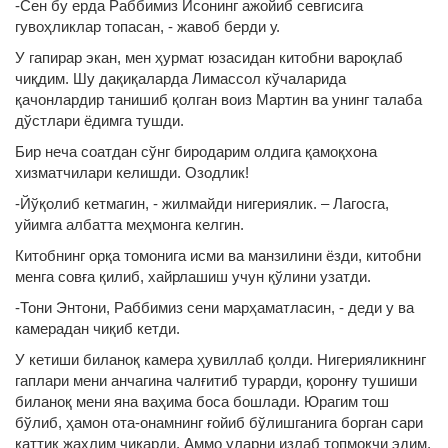
-Сен бу ерда Раббимиз Исонинг ажойиб севгисига
гувоҳликлар топасан, - жавоб берди у.
У гапирар экан, мен ҳурмат юзасидан китобни вароқлаб
чиқдим. Шу дақиқаларда Лимассол кўчаларида
қачонлардир танишиб қолган воиз Мартин ва унинг талаба
дўстлари ёдимга тушди.
Бир неча соатдан сўнг биродарим олдига қамоқхона
хизматчилари келишди. Озодлик!
-Йўқолиб кетмагин, - жилмайди нигериялик. – Лагосга,
уйимга албатта меҳмонга келгин.
Китобнинг орқа томонига исми ва манзилини ёзди, китобни
менга совға қилиб, хайрлашиш учун қўлини узатди.
-Тони Энтони, Раббимиз сени марҳаматласин, - деди у ва
камерадан чиқиб кетди.
У кетиши биланоқ камера ҳувиллаб қолди. Нигерияликнинг
гаплари мени анчагина чалғитиб турарди, қоронғу тушиши
биланоқ мени яна ваҳима боса бошлади. Юрагим тош
бўлиб, ҳамон ота-онамнинг ғойиб бўлишганига борган сари
қаттиқ жаҳлим чиқарди. Аммо уларни излаб топмоқчи эдим.