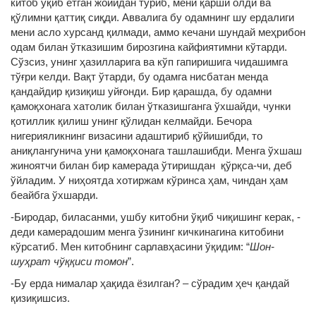
китоб ўқиб ётган жойидан туриб, мени қарши олди ва
қўлимни қаттиқ сиқди. Аввалига бу одамнинг шу ердалиги
мени асло хурсанд қилмади, аммо кечани шундай меҳрибон
одам билан ўтказишим бирозгина кайфиятимни кўтарди.
Сўзсиз, унинг ҳазилларига ва кўп гапиришига чидашимга
тўғри келди. Вақт ўтарди, бу одамга нисбатан менда
қандайдир қизиқиш уйғонди. Бир қарашда, бу одамни
қамоқхонага хатолик билан ўтказишганга ўхшайди, чунки
қотиллик қилиш унинг қўлидан келмайди. Бечора
нигерияликнинг визасини адаштириб қўйишибди, то
аниқлангунича уни қамоқхонага ташлашибди. Менга ўхшаш
жиноятчи билан бир камерада ўтиришдан қўрқса-чи, деб
ўйладим. У ниҳоятда хотиржам кўринса ҳам, чиндан ҳам
беайбга ўхшарди.
-Биродар, биласанми, ушбу китобни ўқиб чиқишинг керак, -
деди камерадошим менга ўзининг кичкинагина китобини
кўрсатиб. Мен китобнинг сарлавҳасини ўқидим: “
Шон-
шуҳрат чўққиси томон
”.
-Бу ерда нималар ҳақида ёзилган? – сўрадим ҳеч қандай
қизиқишсиз.