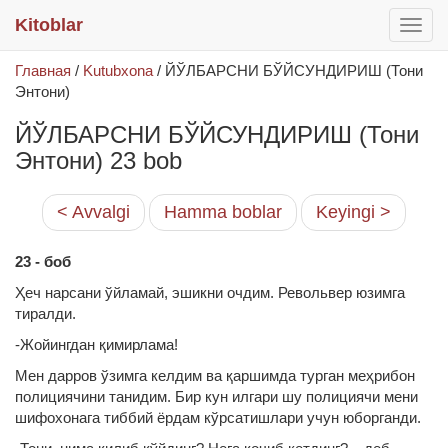
Kitoblar
раск
меню
Главная
/
Kutubxona
/
ЙЎЛБАРСНИ БЎЙСУНДИРИШ (Тони
Энтони)
ЙЎЛБАРСНИ БЎЙСУНДИРИШ (Тони
Энтони) 23 bob
< Avvalgi
Hamma boblar
Keyingi >
23 - боб
Ҳеч нарсани ўйламай, эшикни очдим. Револьвер юзимга
тиралди.
-Жойингдан қимирлама!
Мен дарров ўзимга келдим ва қаршимда турган меҳрибон
полициячини танидим. Бир кун илгари шу полициячи мени
шифохонага тиббий ёрдам кўрсатишлари учун юборганди.