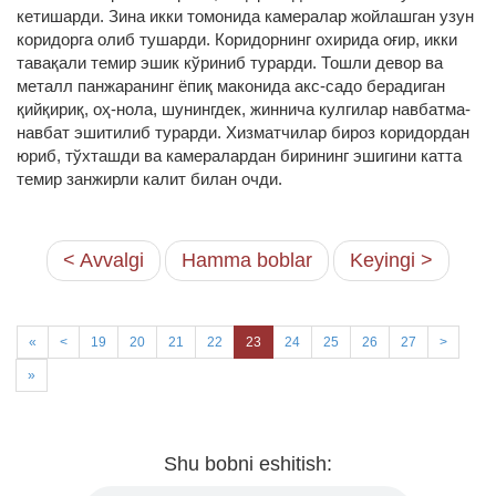
кетишарди. Зина икки томонида камералар жойлашган узун
коридорга олиб тушарди. Коридорнинг охирида оғир, икки
тавақали темир эшик кўриниб турарди. Тошли девор ва
металл панжаранинг ёпиқ маконида акс-садо берадиган
қийқириқ, оҳ-нола, шунингдек, жиннича кулгилар навбатма-
навбат эшитилиб турарди. Хизматчилар бироз коридордан
юриб, тўхташди ва камералардан бирининг эшигини катта
темир занжирли калит билан очди.
< Avvalgi
Hamma boblar
Keyingi >
«
<
19
20
21
22
23
24
25
26
27
>
»
Shu bobni eshitish: