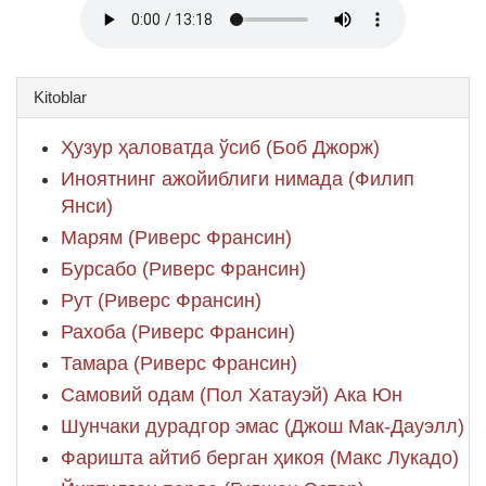
Kitoblar
Ҳузур ҳаловатда ўсиб (Боб Джорж)
Иноятнинг ажойиблиги нимада (Филип
Янси)
Марям (Риверс Франсин)
Бурсабо (Риверс Франсин)
Рут (Риверс Франсин)
Рахоба (Риверс Франсин)
Тамара (Риверс Франсин)
Самовий одам (Пол Хатауэй) Ака Юн
Шунчаки дурадгор эмас (Джош Мак-Дауэлл)
Фаришта айтиб берган ҳикоя (Макс Лукадо)