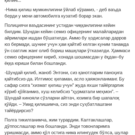
қилинг...
-Нима қилиш мумкинлигини ўйлаб кўрамиз, - деб ваъда
берди у мени автомобилга кузатиб борар экан.
Полициячи ваъдасининг устидан чиққанлигини кейин
билдим. Шундан кейин семиз офицернинг малайларидан
айримлари ишдан бўшатилди. Аммо бу ҳодисалар дарров
юз бермади, шунинг учун ҳам қайтиб келган куним танамда
ўн соатлик жанг олиб бориш машқлари ўтказилди. Ҳаммаси
семиз офицернинг кириб, хонада шошмасдан у ёқдан–бу
ёққа юриши билан бошланди.
-Шундай қилиб, жаноб Энтони, сиз қанотларим паноҳига
қайтибсиз-да. Илтимос қиламан, асло ҳаяжонланманг. Бу
сафар сизга “хизмат қилиш учун” жуда яхши тайёргарлик
кўриб қўйганмиз, хуш келибсиз “ҳурматали меҳмон”. –
Шундай кинояли сўзларни айтгач, юзимга бир шапалоқ
қўйди. – Умид қилишимча, сиз энди суҳбатлашгани
тайёрдирсиз?
Полга тикилганимча, жим турардим. Калтаклашлар,
дўппослашлар яна бошланди. Энди товонларимга
уришмасди, аммо қўл остига нима илингудек бўлса, шулар