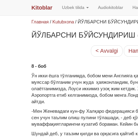
Kitoblar
Uzbek tilida
Audiokitoblar
Ha
Главная
/
Kutubxona
/
ЙЎЛБАРСНИ БЎЙСУНДИРИШ
ЙЎЛБАРСНИ БЎЙСУНДИРИШ (То
< Avvalgi
Ham
8 - боб
Ўн икки ёшга тўлганимда, бобом мени Англияга қ
муяссар бўлганим учун жуда ҳаяжонландим, буни
олаётганимизда, Лоуси иккимиз узоқ жим кетдик.
Аэропортга етиб келганимизда, бобом менга Лон
айтди.
-Мен Женевадаги кун-фу Халқаро федерацияси б
сен учун таълим олиш пулини тўлашади, - деб қў
муваффақиятларингни кузатиб бораман. Кейин бир
Шундай деб, у таъзим қилди ва орқасига қайтиб к