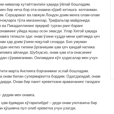
ени нималар кутаётганлиги ҳақида ўйлай бошладим.
мен бир неча бор ота-онамни кўриб кетишга келганман.
им. Серҳаракат ва гавжум Лондон доим менга олам-олам
нчоқларга тўла магазинлар, Трафальгар майдонида
р ва Пикадиллининг ярқираб турган ранг-баранг
-онамнинг уйида яшаш осон эмасди. Улар Хитой ҳақида
намга тегишли эди: онам ўзини худди мени ҳаётимда ҳеч
нам ҳар доим ўзини ноқулай сезарди. Биз умуман
дан инглиз тилини ўрганишим ҳам ҳеч қандай натижа
тилимга айланди. Шубҳасиз, онам ҳам ота-онасининг
мдан сўрамаганман. Оиламдаги кўп ҳодисалар мен учун
нгги марта Англияга борганимни эслай бошладим.
а онам билан супермаркетга бордим. Одатдагидай, онам
дирди. Онам бир пакет креветкани аравачанинг тагидаги
- дедим мен онамга.
м ҳам ёдимдан кўтарилибди! – деди онам уялганича бир
н қўшимча пул олиб креветка учун узатди.