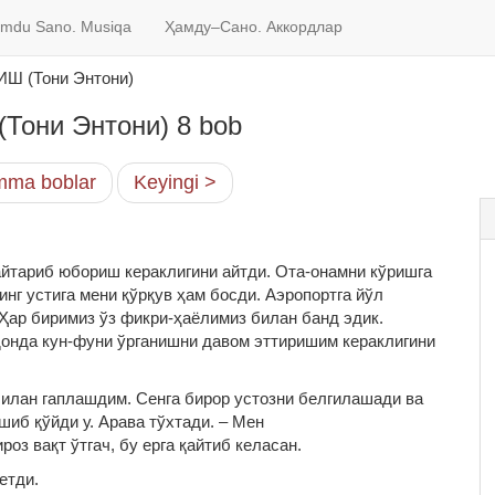
mdu Sano. Musiqa
Ҳамду–Сано. Аккордлар
 (Тони Энтони)
ни Энтони) 8 bob
ma boblar
Keyingi >
айтариб юбориш кераклигини айтди. Ота-онамни кўришга
нг устига мени қўрқув ҳам босди. Аэропортга йўл
 Ҳар биримиз ўз фикри-ҳаёлимиз билан банд эдик.
донда кун-фуни ўрганишни давом эттиришим кераклигини
илан гаплашдим. Сенга бирор устозни белгилашади ва
шиб қўйди у. Арава тўхтади. – Мен
оз вақт ўтгач, бу ерга қайтиб келасан.
етди.