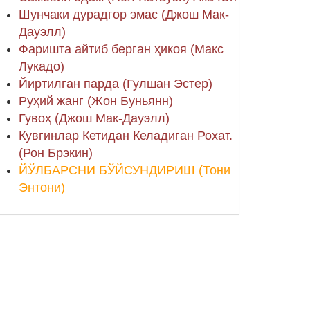
Шунчаки дурадгор эмас (Джош Мак-
Дауэлл)
Фаришта айтиб берган ҳикоя (Макс
Лукадо)
Йиртилган парда (Гулшан Эстер)
Руҳий жанг (Жон Буньянн)
Гувоҳ (Джош Мак-Дауэлл)
Кувгинлар Кетидан Келадиган Рохат.
(Рон Брэкин)
ЙЎЛБАРСНИ БЎЙСУНДИРИШ (Тони
Энтони)