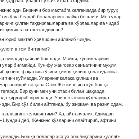
и қадрлаб, уларга сўзсиз итоат этардим.
енкинс эди. Биринчи бор мактабга келганимда бир гуруҳ
Стив ўша беадаб болаларнинг шайка бошлиғи. Мен улар
арнинг қилган таҳқирлашларига ва хўрлашларига чидаб
лик қилишга кетаётгандирсан?
ан юриб мактаб ҳовлисини айланиб чиқди.
қулоғинг том битганми?
да нимадир қайнай бошлади. Майли, кўнгилларини
 улар билмайди. Кун-фу жанговар санъатининг муҳим
иб қочиш, фақатгина ўзини ҳимоя қилиш ҳолатидагина
и тинч қўймасди. Уларнинг калака қилиши ва
Барзангидай тасқара Стив Женкинс яна кўп бошқа
 тегарди. Бир куни мен уни отаси билан шаҳарда
рада қирдириб юришарди. Унинг отасини қўлларида
эди. Бир сўз билан айтганда, бу жирканч ва разил одам.
н гаплашгинг келмаяптими? Ҳа, айтганчалик, ёдимдан
 – Шундай деб, Женкинс кўзларини олайтириб, афтини
 қўймасди. Бошқа болалар эса ўз бошлиқларини қўллаб-