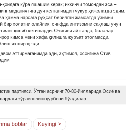
-қоидага кўра яшашим керак; иккинчи томондан эса –
нинг маданиятига дуч келганимдан чуқур ҳижолатда эдим.
ва ҳамма нарсага руҳсат берилган жамоатда ўзимни
й бир ҳолатни олайлик, синфда интизомни сақлаш учун
н жанг қилиб кетишарди. Очиғини айтганда, болалар
бирор кимса мени хафа қилишга журъат этолмасди.
ўлиш яхшироқ эди.
давом эттирмаганимда эди, эҳтимол, осонгина Стив
рдим.
партияси. Ўтган асрнинг 70-80-йилларида Осиё ва
лардаги зўравонлиги қурбони бўлдилар.
ma boblar
Keyingi >