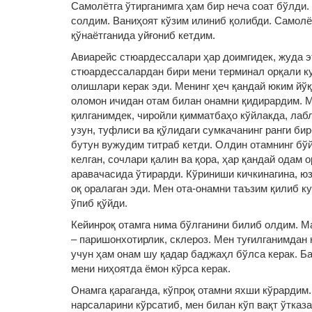
Самолётга ўтирганимга ҳам бир неча соат бўлди
солдим. Ваниҳоят кўзим илиниб қолибди. Самолё
қўнаётганида уйғониб кетдим.
Авиарейс стюардессалари ҳар доимгидек, жуда э
стюардессалардан бири мени терминал орқали кут
олишлари керак эди. Менинг ҳеч қандай юким йўқ
оломон ичидан отам билан онамни қидирардим. М
қилганимдек, чиройли қимматбаҳо кўйлакда, лабл
узун, туфлиси ва қўлидаги сумкачанинг ранги би
бутун вужудим титраб кетди. Олдин отамнинг бўй
келган, сочлари қалин ва қора, ҳар қандай одам 
аравачасида ўтирарди. Кўриниши кичкинагина, юз
оқ оралаган эди. Мен ота-онамни таъзим қилиб 
ўпиб қўйди.
Кейинроқ отамга нима бўлганини билиб олдим. М
– паришонхотирлик, склероз. Мен туғилганимдан 
учун ҳам онам шу қадар баджаҳл бўлса керак. Б
мени ниҳоятда ёмон кўрса керак.
Онамга қараганда, кўпроқ отамни яхши кўрардим.
нарсаларини кўрсатиб, мен билан кўп вақт ўтказ