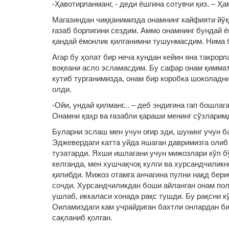
-Ҳавотирланманг, - деди ёшгина сотувчи қиз. – 
Магазиндан чиққанимизда онамнинг кайфияти йўқ
ғазаб борлигини сездим. Аммо онамнинг бундай ё
қандай ёмонлик қилганимни тушунмасдим. Нима б
Агар бу ҳолат бир неча кундан кейин яна такрор
воқеани асло эсламасдим. Бу сафар онам қиммат
кутиб турганимизда, онам бир коробка шоколадни
олди.
-Ойи, ундай қилманг... – деб эндигина гап бошла
Онамни қаҳр ва ғазабли қараши менинг сўзларим
Буларни эслаш мен учун оғир эди, шунинг учун 
Эджевердаги катта уйда яшаган давримизга олиб 
тузатарди. Яхши ишлагани учун мижозлари кўп бў
келганда, мен хушчақчоқ кулги ва хурсандчилик
қилибди. Мижоз отамга анчагина пулни нақд бериб
сочди. Хурсандчиликдан боши айланган онам по
ушлаб, иккаласи хонада рақс тушди. Бу рақсни к
Оиламиздаги кам учрайдиган бахтли онлардан би
сақланиб қолган.