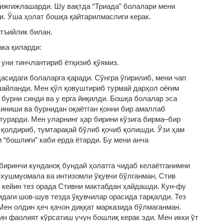
 гижгижлашарди. Шу вақтда “Триада” болалари мени
и. Ўша ҳолат бошқа қайтарилмаслиги керак.
атъийлик билан.
ака қиларди:
 уни тинчлантириб ётқизиб қўямиз.
дасидаги болаларга қаради. Сўнгра ўгирилиб, мени чап
шайланди. Мен қўл қовуштириб турмай дарҳол оёғим
 бурни синди ва у ерга йиқилди. Бошқа болалар эса
иниши ва бурнидан оқаётган қонни бир амаллаб
 турарди. Мен уларнинг ҳар бирини кўзига бирма–бир
қолдириб, тумтарақай бўлиб қочиб қолишди. Ўзи ҳам
 “бошлиғи” каби ерда ётарди. Бу мени анча
биринчи кунданоқ бундай ҳолатга чидаб келаётганимни
 хушмуомала ва интизомли ўқувчи бўлганман, Стив
н кейин тез орада Стивни мактабдан ҳайдашди. Кун-фу
идаги шов-шув тезда ўқувчилар орасида тарқалди. Тез
Мен олдин ҳеч қачон диққат марказида бўлмаганман.
ин фаолият кўрсатиш учун бошлиқ керак эди. Мен икки ўт