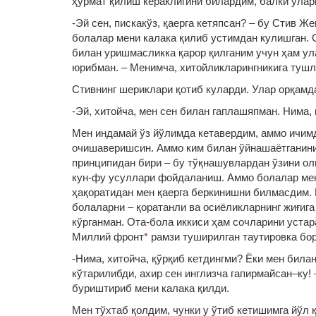
ҳурмат қилиш кераклигини билардим, балки уларн
-Эй сен, пискакўз, қаерга кетяпсан? – бу Стив Ж
болалар мени калака қилиб устимдан кулишган. 
билан уришмасликка қарор қилганим учун ҳам ул
юрибман. – Менимча, хитойликларингникига туш
Стивнинг шериклари қотиб куларди. Улар орқамд
-Эй, хитойча, мен сен билан гаплашяпман. Нима, 
Мен индамай ўз йўлимда кетавердим, аммо ичим
очишаверишсин. Аммо ким билан ўйнашаётганини
принципидан бири – бу тўқнашувлардан ўзини ол
кун-фу усуллари фойдаланиш. Аммо болалар мен
ҳақоратидан мен қаерга беркинишни билмасдим. 
болаларни – қоратанли ва осиёликларнинг жиғига
кўрганман. Ота-бола иккиси ҳам сочларини уста
Миллий фронт
*
рамзи туширилган таутировка бор 
-Нима, хитойча, қўрқиб кетдингми? Ёки мен била
кўтарилибди, ахир сен инглизча гапирмайсан–ку!
буриштириб мени калака қилди.
Мен тўхтаб қолдим, чунки у ўтиб кетишимга йўл