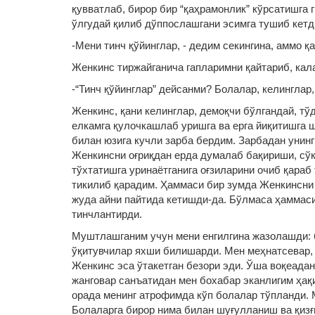
қувватлаб, бирор бир “қаҳрамонлик” кўрсатишга
ўлгудай қилиб дўппослашгани эсимга тушиб кетд
-Мени тинч қўйинглар, - дедим секингина, аммо қ
Женкинс тиржайганича гапларимни қайтариб, кал
-“Тинч қўйинглар” дейсанми? Болалар, келинглар,
Женкинс, қани келинглар, демоқчи бўлгандай, тў
елкамга қулочкашлаб уришга ва ерга йиқитишга 
билан юзига кучли зарба бердим. Зарбадан унинг
Женкинсни оғриқдан ерда думалаб бақириши, сўк
тўхтатишга уринаётганига оғзиларини очиб қараб
тикилиб қарадим. Ҳаммаси бир зумда Женкинсни 
жуда айни пайтида кетишди-да. Бўлмаса ҳаммаси
тинчлантирди.
Муштлашганим учун мени енгилгина жазолашди: 
ўқитувчилар яхши билишарди. Мен меҳнатсевар,
Женкинс эса ўтакетган безори эди. Ўша воқеада
жанговар санъатидан мен бохабар эканлигим ҳақ
орада менинг атрофимда кўп болалар тўпланди. 
Болаларга бирор нима билан шуғулланиш ва қизғ