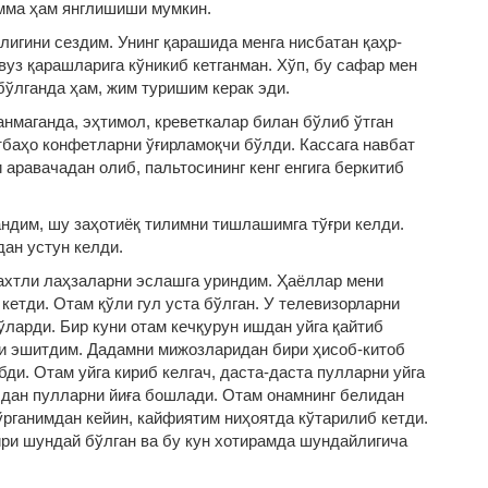
Ҳамма ҳам янглишиши мумкин.
лигини сездим. Унинг қарашида менга нисбатан қаҳр-
вуз қарашларига кўникиб кетганман. Хўп, бу сафар мен
ўлганда ҳам, жим туришим керак эди.
ланмаганда, эҳтимол, креветкалар билан бўлиб ўтган
баҳо конфетларни ўғирламоқчи бўлди. Кассага навбат
 аравачадан олиб, пальтосининг кенг енгига беркитиб
гандим, шу заҳотиёқ тилимни тишлашимга тўғри келди.
дан устун келди.
бахтли лаҳзаларни эслашга уриндим. Ҳаёллар мени
кетди. Отам қўли гул уста бўлган. У телевизорларни
ларди. Бир куни отам кечқурун ишдан уйга қайтиб
ни эшитдим. Дадамни мижозларидан бири ҳисоб-китоб
ди. Отам уйга кириб келгач, даста-даста пулларни уйга
лдан пулларни йиға бошлади. Отам онамнинг белидан
ўрганимдан кейин, кайфиятим ниҳоятда кўтарилиб кетди.
ри шундай бўлган ва бу кун хотирамда шундайлигича