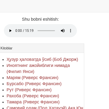
Shu bobni eshitish:
Kitoblar
Ҳузур ҳаловатда ўсиб (Боб Джорж)
Иноятнинг ажойиблиги нимада
(Филип Янси)
Марям (Риверс Франсин)
Бурсабо (Риверс Франсин)
Рут (Риверс Франсин)
Рахоба (Риверс Франсин)
Тамара (Риверс Франсин)
Самовий одам (Пол Хатауэй) Ака Юн