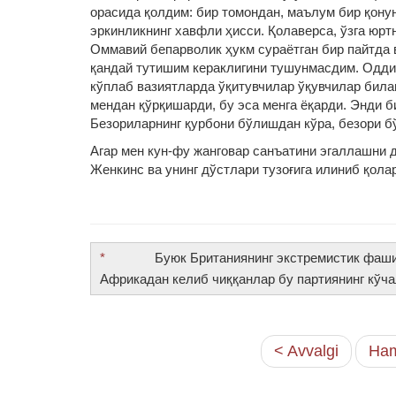
орасида қолдим: бир томондан, маълум бир қонун
эркинликнинг хавфли ҳисси. Қолаверса, ўзга юрт
Оммавий бепарволик ҳукм сураётган бир пайтда 
қандай тутишим кераклигини тушунмасдим. Одди
кўплаб вазиятларда ўқитувчилар ўқувчилар била
мендан қўрқишарди, бу эса менга ёқарди. Энди 
Безориларнинг қурбони бўлишдан кўра, безори б
Агар мен кун-фу жанговар санъатини эгаллашни 
Женкинс ва унинг дўстлари тузоғига илиниб қола
*
Буюк Британиянинг экстремистик фашистик 
Африкадан келиб чиққанлар бу партиянинг кўча
< Avvalgi
Ham