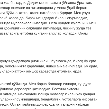
га жалб этарди. Дадам мени шахмат ўйнашга ўргатган.
еллар схемаси ва чизмаларини у менга ўқиб берган
ги бўйича катта, қалин китобларни ўқирди. Мен учун
олиб келса-да, бироқ мен дадам билан югурмасдим,
инида мусабақалашмасдим. Нега бундай бўлганини мен
н қобилиятини сақлашга интиларди, лекин у жуда тез
тиззаларига китобни қўйганича ухлаб қоларди. Онам
қонун-қоидаларга риоя қилиш бўлмаса-да, бироқ бу ерга
а, бобомникига қараганда, яшаш анча енгил эди. Бу ерда,
кунлари ҳаттоки юмшоқ каравотда ётолмай, ерда
ритиб қўйишди. Мен барча болалар сингари, кундузи
қўшимча дарсларга қатнардим. Ростини айтсам,
 олганда, мактабдаги бошқа болалар билан ҳеч қандай
 уларнинг сўкинишлари, беадаблиги, устозларга нисбатан
ринди. Олган тарбиям доирасида катталарни нафақат