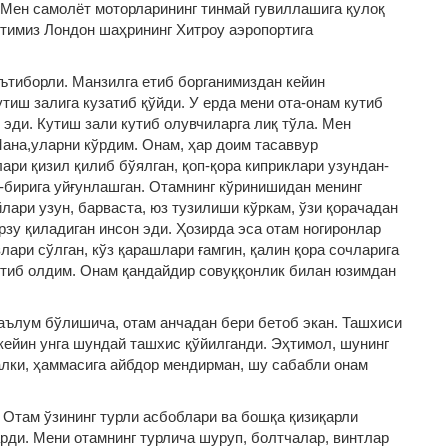
. Мен самолёт моторларининг тинмай гувиллашига қулоқ
тимиз Лондон шаҳрининг Хитроу аэропортига
ътиборли. Манзилга етиб борганимиздан кейин
иш залига кузатиб қўйди. У ерда мени ота-онам кутиб
 эди. Кутиш зали кутиб олувчиларга лиқ тўла. Мен
ана,уларни кўрдим. Онам, ҳар доим тасаввур
ари қизил қилиб бўялган, қоп-қора киприклари узундан-
р-бирига уйғунлашган. Отамнинг кўринишидан менинг
лари узун, барваста, юз тузилиши кўркам, ўзи қорачадан
орзу қиладиган инсон эди. Ҳозирда эса отам ногиронлар
лари сўлган, кўз қарашлари ғамгин, қалин қора сочларига
кутиб олдим. Онам қандайдир совуққонлик билан юзимдан
аълум бўлишича, отам анчадан бери бетоб экан. Ташхиси
кейин унга шундай ташхис қўйилганди. Эҳтимол, шунинг
алки, ҳаммасига айбдор мендирман, шу сабабли онам
 Отам ўзининг турли асбоблари ва бошқа қизиқарли
арди. Мени отамнинг турлича шуруп, болтчалар, винтлар