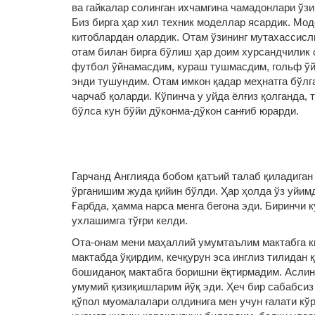
ва гайкалар солинган ихчамгина чамадонлари ўзи
Биз бирга ҳар хил техник моделлар ясардик. Мод
китоблардан олардик. Отам ўзининг мутахассисли
отам билан бирга бўлиш ҳар доим хурсандчилик 
футбол ўйнамасдим, кураш тушмасдим, гольф ўй
энди тушундим. Отам имкон қадар меҳнатга бўлга
чарчаб қоларди. Кўпинча у уйда ёлғиз қолганда, 
бўлса кун бўйи дўконма-дўкон санғиб юрарди.
Гарчанд Англияда бобом қатъий талаб қиладиган 
ўрганишим жуда қийин бўлди. Ҳар ҳолда ўз уйимд
Ғарбда, ҳамма нарса менга бегона эди. Биринчи 
ухлашимга тўғри келди.
Ота-онам мени маҳаллий умумтаълим мактабга ки
мактабда ўқирдим, кечқурун эса инглиз тилидан 
бошиданоқ мактабга боришни ёқтирмадим. Аслини
умумий қизиқишларим йўқ эди. Ҳеч бир сабабсиз
қўпол муомалалари олдинига мен учун ғалати кў