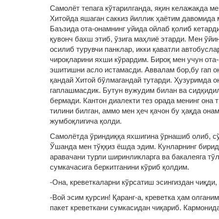
Самолёт тепага кўтарилганда, яқин келажакда м
Хитойда яшаган саккиз йиллик ҳаётим давомида 
Баъзида ота-онамнинг уйида ойлаб қолиб кетард
қувонч бахш этиб, ўзига маҳлиё этарди. Мен ўйи
осилиб турувчи панклар, икки қаватли автобусла
чироқларини яхши кўрардим. Бироқ мен учун ота
эшитишни асло истамасди. Аввалам бор,бу гап о
қандай Хитой бўлмагандай тутарди. Ҳузуримда о
гаплашмасдик. Бутун вужудим билан ва сидқидил
бермади. Кантон диалекти тез орада менинг она 
тилини билган, аммо мен ҳеч қачон бу ҳақда она
жумбоқлигича қолди.
Самолётда ўриндиққа яхшигина ўрнашиб олиб, сў
Ўшанда мен тўққиз ёшда эдим. Кунларнинг бирид
аравачани турли ширинликларга ва бакалеяга тўл
сумкачасига беркитганини кўриб қолдим.
-Она, креветкаларни кўрсатиш эсингиздан чиқди, 
-Вой эсим қурсин! Қаранг-а, креветка ҳам олгани
пакет креветкани сумкасидан чиқариб. Кармонида