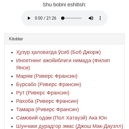
Shu bobni eshitish:
Kitoblar
Ҳузур ҳаловатда ўсиб (Боб Джорж)
Иноятнинг ажойиблиги нимада (Филип
Янси)
Марям (Риверс Франсин)
Бурсабо (Риверс Франсин)
Рут (Риверс Франсин)
Рахоба (Риверс Франсин)
Тамара (Риверс Франсин)
Самовий одам (Пол Хатауэй) Ака Юн
Шунчаки дурадгор эмас (Джош Мак-Дауэлл)