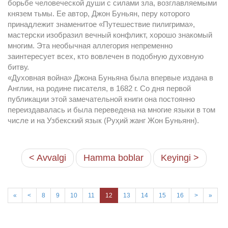
борьбе человеческой души с силами зла, возглавляемыми
князем тьмы. Ее автор, Джон Буньян, перу которого
принадлежит знаменитое «Путешествие пилигрима»,
мастерски изобразил вечный конфликт, хорошо знакомый
многим. Эта необычная аллегория непременно
заинтересует всех, кто вовлечен в подобную духовную
битву.
«Духовная война» Джона Буньяна была впервые издана в
Англии, на родине писателя, в 1682 г. Со дня первой
публикации этой замечательной книги она постоянно
переиздавалась и была переведена на многие языки в том
числе и на Узбекский язык (Руҳий жанг Жон Буньянн).
< Avvalgi
Hamma boblar
Keyingi >
«
<
8
9
10
11
12
13
14
15
16
>
»