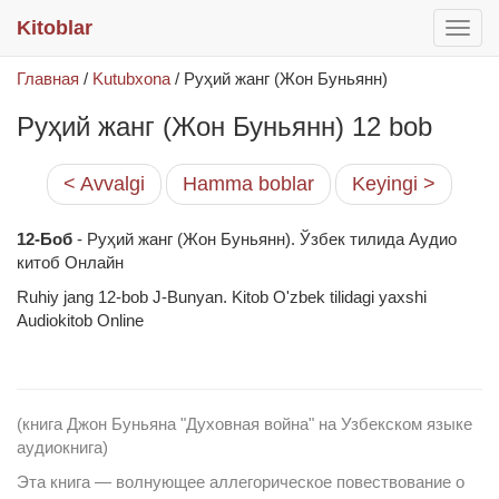
Kitoblar
раск
меню
Главная
/
Kutubxona
/
Руҳий жанг (Жон Буньянн)
Руҳий жанг (Жон Буньянн) 12 bob
< Avvalgi
Hamma boblar
Keyingi >
12-Боб
- Руҳий жанг (Жон Буньянн). Ўзбек тилида Аудио
китоб Онлайн
Ruhiy jang 12-bob J-Bunyan. Kitob O'zbek tilidagi yaxshi
Audiokitob Online
(книга Джон Буньяна "Духовная война" на Узбекском языке
аудиокнига)
Эта книга — волнующее аллегорическое повествование о