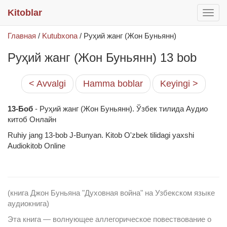
Kitoblar
раск
меню
Главная
/
Kutubxona
/
Руҳий жанг (Жон Буньянн)
Руҳий жанг (Жон Буньянн) 13 bob
< Avvalgi
Hamma boblar
Keyingi >
13-Боб
- Руҳий жанг (Жон Буньянн). Ўзбек тилида Аудио
китоб Онлайн
Ruhiy jang 13-bob J-Bunyan. Kitob O'zbek tilidagi yaxshi
Audiokitob Online
(книга Джон Буньяна "Духовная война" на Узбекском языке
аудиокнига)
Эта книга — волнующее аллегорическое повествование о