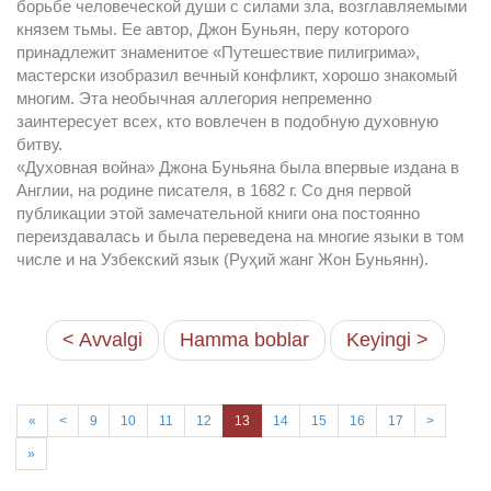
борьбе человеческой души с силами зла, возглавляемыми
князем тьмы. Ее автор, Джон Буньян, перу которого
принадлежит знаменитое «Путешествие пилигрима»,
мастерски изобразил вечный конфликт, хорошо знакомый
многим. Эта необычная аллегория непременно
заинтересует всех, кто вовлечен в подобную духовную
битву.
«Духовная война» Джона Буньяна была впервые издана в
Англии, на родине писателя, в 1682 г. Со дня первой
публикации этой замечательной книги она постоянно
переиздавалась и была переведена на многие языки в том
числе и на Узбекский язык (Руҳий жанг Жон Буньянн).
< Avvalgi
Hamma boblar
Keyingi >
«
<
9
10
11
12
13
14
15
16
17
>
»