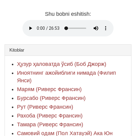
Shu bobni eshitish:
Kitoblar
Ҳузур ҳаловатда ўсиб (Боб Джорж)
Иноятнинг ажойиблиги нимада (Филип
Янси)
Марям (Риверс Франсин)
Бурсабо (Риверс Франсин)
Рут (Риверс Франсин)
Рахоба (Риверс Франсин)
Тамара (Риверс Франсин)
Самовий одам (Пол Хатауэй) Ака Юн