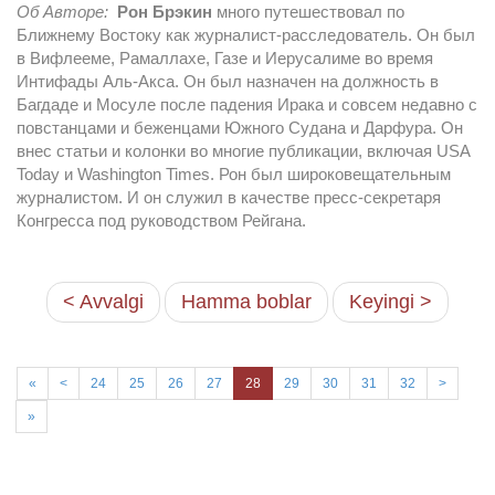
Об Авторе:
Рон Брэкин
много путешествовал по
Ближнему Востоку как журналист-расследователь. Он был
в Вифлееме, Рамаллахе, Газе и Иерусалиме во время
Интифады Аль-Акса. Он был назначен на должность в
Багдаде и Мосуле после падения Ирака и совсем недавно с
повстанцами и беженцами Южного Судана и Дарфура. Он
внес статьи и колонки во многие публикации, включая USA
Today и Washington Times. Рон был широковещательным
журналистом. И он служил в качестве пресс-секретаря
Конгресса под руководством Рейгана.
< Avvalgi
Hamma boblar
Keyingi >
«
<
24
25
26
27
28
29
30
31
32
>
»