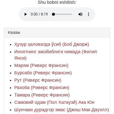
Shu bobni eshitish:
Kitoblar
Ҳузур ҳаловатда ўсиб (Боб Джорж)
Иноятнинг ажойиблиги нимада (Филип
Янси)
Марям (Риверс Франсин)
Бурсабо (Риверс Франсин)
Рут (Риверс Франсин)
Рахоба (Риверс Франсин)
Тамара (Риверс Франсин)
Самовий одам (Пол Хатауэй) Ака Юн
Шунчаки дурадгор эмас (Джош Мак-Дауэлл)