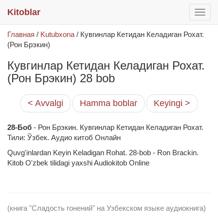
Kitoblar
раск
меню
Главная
/
Kutubxona
/
Кувгинлар Кетидан Келадиган Рохат.
(Рон Брэкин)
Кувгинлар Кетидан Келадиган Рохат.
(Рон Брэкин) 28 bob
< Avvalgi
Hamma boblar
Keyingi >
28-Боб
- Рон Брэкин. Кувгинлар Кетидан Келадиган Рохат.
Тили: Ўзбек. Аудио китоб Онлайн
Quvg'inlardan Keyin Keladigan Rohat. 28-bob - Ron Brackin.
Kitob O'zbek tilidagi yaxshi Audiokitob Online
(книга "Сладость гонений" на Узбекском языке аудиокнига)