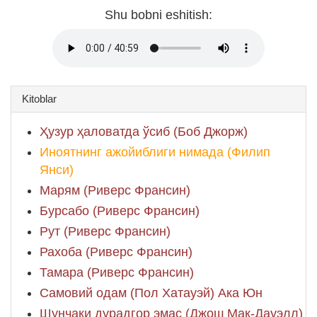
Shu bobni eshitish:
Kitoblar
Ҳузур ҳаловатда ўсиб (Боб Джорж)
Иноятнинг ажойиблиги нимада (Филип
Янси)
Марям (Риверс Франсин)
Бурсабо (Риверс Франсин)
Рут (Риверс Франсин)
Рахоба (Риверс Франсин)
Тамара (Риверс Франсин)
Самовий одам (Пол Хатауэй) Ака Юн
Шунчаки дурадгор эмас (Джош Мак-Дауэлл)