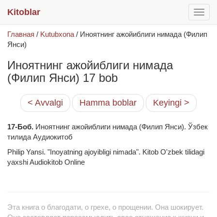
Kitoblar
раск
меню
Главная
/
Kutubxona
/
Иноятнинг ажойиблиги нимада (Филип
Янси)
Иноятнинг ажойиблиги нимада
(Филип Янси) 17 bob
< Avvalgi
Hamma boblar
Keyingi >
17-Боб.
Иноятнинг ажойиблиги нимада (Филип Янси). Ўзбек
тилида Аудиокитоб
Philip Yansi. "Inoyatning ajoyibligi nimada". Kitob O'zbek tilidagi
yaxshi Audiokitob Online
Эта книга о благодати, о грехе, о прощении. Она шокирует.