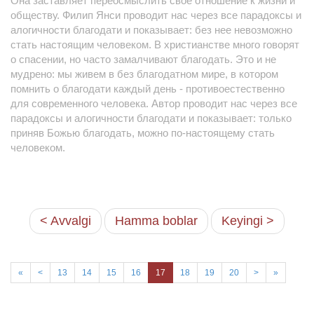
Она заставляет переосмыслить свое отношение к жизни и
обществу. Филип Янси проводит нас через все парадоксы и
алогичности благодати и показывает: без нее невозможно
стать настоящим человеком. В христианстве много говорят
о спасении, но часто замалчивают благодать. Это и не
мудрено: мы живем в без благодатном мире, в котором
помнить о благодати каждый день - противоестественно
для современного человека. Автор проводит нас через все
парадоксы и алогичности благодати и показывает: только
приняв Божью благодать, можно по-настоящему стать
человеком.
< Avvalgi
Hamma boblar
Keyingi >
«
<
13
14
15
16
17
18
19
20
>
»