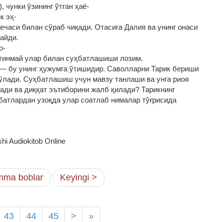
, чунки ўзининг ўтган ҳаё‑
к эҳ‑
кечаси билан сўраб чиқади. Отасига Далия ва унинг онаси
айди.
о‑
 тинмай улар билан суҳбатлашиши лозим.
 — бу унинг ҳужумга ўтишидир. Саволларни Тарик бериши
 бўлади. Суҳбатлашиш учун мавзу танлаши ва унга риоя
ади ва диққат эътиборини жалб қилади? Тарикнинг
батлардан узоқда улар соатлаб нималар тўғрисида
hi Audiokitob Online
ma boblar
Keyingi >
43
44
45
>
»