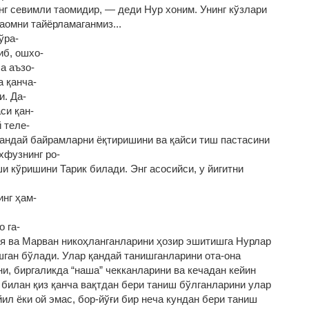
нг севимли таомидир, — деди Нур хоним. Унинг кўзлари
аомни тайёрламаганмиз...
ўра‑
иб, ошхо‑
а аъзо‑
а қанча‑
и. Да‑
си қан‑
 теле‑
қандай байрамларни ёқтиришини ва қайси тиш пастасини
хфузнинг ро‑
 кўришини Тарик билади. Энг асосийси, у йигитни
инг ҳам‑
 га‑
ия ва Марван никоҳланганларини ҳозир эшитишга Нурлар
шган бўлади. Улар қандай танишганларини ота-она
и, биргаликда “наша” чекканларини ва кечадан кейин
т билан қиз қанча вақтдан бери таниш бўлганларини улар
ил ёки ой эмас, бор-йўғи бир неча кундан бери таниш