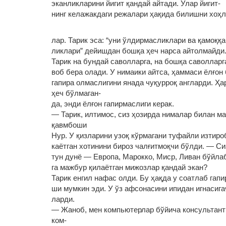
эканликларини йигит қандай айтади. Улар йигит‑
нинг келажакдаги режалари ҳақида билишни хоҳл
лар. Тарик эса: “уни ўлдирмасликлари ва қамоққа
ликлари” дейишдан бошқа ҳеч нарса айтолмайди
Тарик на бундай саволларга, на бошқа саволларг
воб бера олади. У нимаики айтса, ҳаммаси ёлғон
гапира олмаслигини янада чуқурроқ англарди. Ҳа
ҳеч бўлмаган‑
да, энди ёлғон гапирмаслиги керак.
— Тарик, илтимос, сиз ҳозирда нималар билан ма
қавмбоши
Нур. У қизларини узоқ кўрмагани туфайли изтиро
каётган хотинини бироз чалғитмоқчи бўлди. — Си
тун дунё — Европа, Марокко, Миср, Ливан бўйла
га мажбур қилаётган мижозлар қандай экан?
Тарик енгил нафас олди. Бу ҳақда у соатлаб гапи
ши мумкин эди. У ўз афсонасини ипидан игнасига
ларди.
— Жаноб, мен компьютерлар бўйича консультантм
ком‑