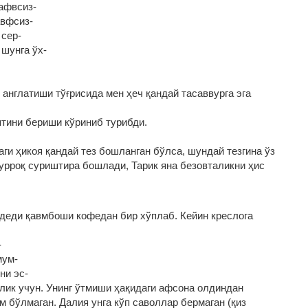
афвсиз‑
авфсиз‑
 сер‑
 шунга ўх‑
 англатиши тўғрисида мен ҳеч қандай тасаввурга эга
ятини бериши кўриниб турибди.
ги ҳикоя қандай тез бошланган бўлса, шундай тезгина ўз
қурроқ суриштира бошлади, Тарик яна безовталикни ҳис
 деди қавмбоши кофедан бир хўплаб. Кейин креслога
‑
мум‑
ни эс‑
лик учун. Унинг ўтмиши ҳақидаги афсона олдиндан
м бўлмаган. Далия унга кўп саволлар бермаган (қиз