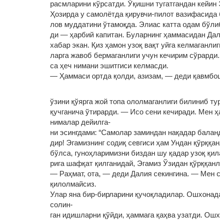
расмларини кўрсатди. Ўқишни тугатгандан кейин 
Ҳозирда у самолётда қирувчи-пилот вазифасида 
лов муддатини ўтамоқда. Элиас катта одам бўли
ди — ҳарбий капитан. Буларнинг ҳаммасидан Дал
хабар экан. Қиз ҳамон узоқ вақт уйга келмаганлиги
ларга жавоб бермаганлиги учун кечирим сўрарди.
са ҳеч нимани эшитгиси келмасди.
— Ҳаммаси ортда қолди, азизам, — деди қавмбоши
ўзини қўярга жой топа ололмаганлиги билиниб ту
қучганича ўтирарди. — Исо сени кечиради. Мен 
нималар дейилга‑
ни эсингдами: “Самолар заминдан нақадар балан
дир! Эгамизнинг содиқ севгиси ҳам Ундан қўрққа
бўлса, гуноҳларимизни биздан шу қадар узоқ қил
рига шафқат қилганидай, Эгамиз Ўзидан қўрққанла
— Раҳмат, ота, — деди Далия секингина. — Мен 
қилолмайсиз.
Улар яна бир-бирларини қучоқладилар. Ошхонада
солин‑
ган идишларни қўйди, ҳаммага қаҳва узатди. Ошх