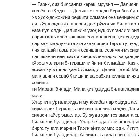
— Тарик, сиз билсангиз керак, мрузия — Далияни
яна ёшга тўлди. — Далия кетгандан бери биз бу т
Ўз ҳис-ҳаяжонини беркита олмаган она кечирим с
ди, кўзларидаги ёшларни дастрўмолча билан арт
нага йўл олди. Далиянинг узоқ йўқ бўлганлиги оил
ларига қанчалар ташвиш солганлигини, қиз ҳақид
лар кам маълумотга эга эканлигини Тарик тушунд
лия қандай таомларни севишини, севимли мусиқа
дай эканлигини, қайси кинофильмларни ва қандай
кўрсатувларни ёқтиришини йигит билмайди. Қиз 
афзал кўришини ҳам билмайди. Далия Нажиб Ма
манларини севиб ўқишини ва саёҳат қилишни яхши
севиши‑
ни Марван билади. Мана қиз ҳақида билганларин
маси.
Уларнинг ўрталаридаги муносабатлар ҳақида асло
пирмаслик бирдан Тарикнинг хаёлига келди. Дал
оиласи тайёр эмаслар. Бу жуда ҳам тез амалга о
билмоқчи бўладилар. Улар кечада танишганларин
бирга тунаганларини Тарик айта олмас эди. Йиги
билмоқчи бўладилар. Аслида эса улар бир неча й