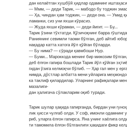
дан келаётган хушбўй ҳидлар одамнинг иштаҳаси
— Ммм, — деди Тарик, — мабодо бу тоджин эма
— Ҳа, чиндан ҳам тоджин, — деди она. — Умид қ
ламанки, сиз уни яхши кўрасиз.
— Жуда яхши кўраман, — деди йигит. — Бу...
Тарик ўзини тўхтатди. Қўзичоқнинг барра гўштид
Раниянинг севимли таоми бўлган, деб айтиб юбор
нақадар катта хатога йўл қўйган бўларди.
— Бу нима? — сўради қавмбоши Нур.
— Буми... Мароккода менинг бир мижозим бўлган
деб ёлғон гапира бошлади Тарик йўл қўйган эҳти
гидан ўзига келмоқчи бўлиб. — Ҳар гал мен у ерга
нимда, дўстлар албатта мени уйларига меҳмондо
ка таклиф қилардилар. Уларнинг рафиқалари мен
мазалиги‑
дан ҳалигача сўлакларим оқиб туради.
Тарик шулар ҳақида гапирганда, бирдан уни гуноҳ
лик ҳисси чулғаб олди. У соф, имонли одамнинг у
риб, уларга ёлғон гапирса. Яна унинг хаёлига олд
ти тамомила ёлғон бўлганлиги ҳақидаги фикр кел