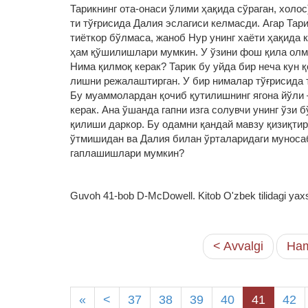
Тарикнинг ота-онаси ўлими ҳақида сўраган, холос)
ти тўғрисида Далия эслагиси келмасди. Агар Тари
тиёткор бўлмаса, жаноб Нур унинг хаёти ҳақида 
ҳам қўшилишлари мумкин. У ўзини фош қила олм
Нима қилмоқ керак? Тарик бу уйда бир неча кун қ
лишни режалаштирган. У бир нималар тўғрисида
Бу муаммолардан қочиб қутилишнинг ягона йўли
керак. Ана ўшанда гапни изга солувчи унинг ўзи
қилиши даркор. Бу одамни қандай мавзу қизиқтир
ўтмишидан ва Далия билан ўрталаридаги муноса
гаплашишлари мумкин?
Guvoh 41-bob D-McDowell. Kitob O'zbek tilidagi yaxs
< Avvalgi
Ham
«
<
37
38
39
40
41
42