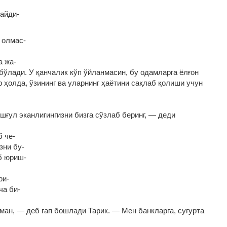
айди‑
 олмас‑
.
а жа‑
 бўлади. У қанчалик кўп ўйланмасин, бу одамларга ёлғон
р ҳолда, ўзининг ва уларнинг ҳаётини сақлаб қолиши учун
шғул эканлигингизни бизга сўзлаб беринг, — деди
б че‑
зни бу‑
б юриш‑
ри‑
ча би‑
ан, — деб гап бошлади Тарик. — Мен банкларга, суғурта