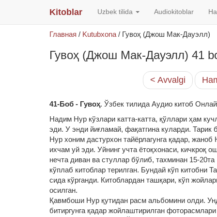
Kitoblar
Uzbek tilida
Audiokitoblar
Ha
Главная
/
Kutubxona
/
Гувоҳ (Джош Мак-Дауэлл)
Гувоҳ (Джош Мак-Дауэлл) 41 b
< Avvalgi
Ham
41-
Боб
-
Гувоҳ
. Ўзбек тилида Аудио китоб Онла
Надим Нур кўзлари катта-катта, қўллари ҳам куч
эди. У энди йиғламай, фақатгина куларди. Тарик
Нур хоним дастурхон тайёрлагунга қадар, жаноб Н
ихчам уй эди. Уйнинг учта ётоқхонаси, кичкроқ 
нечта диван ва стуллар бўлиб, тахминан 15-20т
кўплаб китоблар терилган. Бундай кўп китобни Т
сида кўрганди. Китоблардан ташқари, кўп жойлар
осилган.
Қавмбоши Нур қутидан расм альбомини олди. Ун
битиргунга қадар жойлаштирилган фоторасмлари 