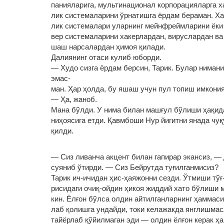
панияларига, мультинационал корпорацияларга х
лик системаларини ўрнатишга ёрдам бераман. Х
лик системалари уларнинг мейнфреймларини ёки
вер системаларини хакерлардан, вируслардан ва
шаш нарсалардан ҳимоя қилади.
Далиянинг отаси кулиб юборди.
— Худо сизга ёрдам берсин, Тарик. Булар нимани
эмас‑
ман. Ҳар ҳолда, бу яшаш учун пул топиш имкони
— Ҳа, жаноб.
Мана бўлди. У нима билан машғул бўлиши ҳақида
ниҳоясига етди. Қавмбоши Нур йигитни янада чу
қилди.
— Сиз ливанча акцент билан гапирар экансиз, —
суяниб ўтирди. — Сиз Бейрутда туғилганмисиз?
Тарик ич-ичидан ҳис-ҳаяжонни сезди. Ўтмиши тўғ
рисидаги очиқ-ойдин ҳикоя жиддий хато бўлиши 
кин. Ёлғон бўлса олдин айтилганларнинг ҳаммаси
лаб қолишга ундайди, токи келажакда янглишмас
тайёрлаб қўйилмаган эди — олдин ёлғон керак ҳа