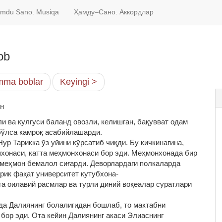
mdu Sano. Musiqa
Ҳамду–Сано. Аккордлар
ob
ma boblar
Keyingi >
йн
ли ва кулгуси баланд овозли, келишган, бақувват одам
 бўлса камроқ асабийлашарди.
ур Тарикка ўз уйини кўрсатиб чиқди. Бу кичкинагина,
ошхонаси, катта меҳмонхонаси бор эди. Меҳмонхонада бир
а меҳмон бемалол сиғарди. Деворлардаги полкаларда
арик фақат университет кутубхона‑
га оилавий расмлар ва турли диний воқеалар суратлари
да Далиянинг болалигидан бошлаб, то мактабни
бор эди. Ота кейин Далиянинг акаси Элиаснинг