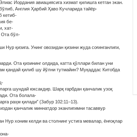
Элиас Иордания авиациясига хизмат қилишга кетган экан.
бўлиб, Англия Ҳарбий Ҳаво Кучларида тайёр‑
б кетиб‑
ия бе‑
, хат‑
 Ота бўл‑
 Нур қизига. Унинг овозидан қизини жуда соғинганлиги,
рарди. Ота қизининг олдида, катта қўллари билан уни
ҳам қандай қилиб шу йўлни тутмайин? Муқаддас Китобда
д‑
нларга шундай юксакдир. Шарқ ғарбдан қанчалик узоқ
ади. Ота болала‑
рга раҳм қилади” (Забур 102:11–13).
сиздан қанчалик миннатдор эканлигимни тасаввур
н Нур хоним келди ва столнинг устига мевалар, ёнғоқлар
она‑