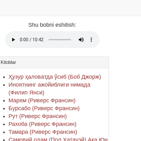
Shu bobni eshitish:
Kitoblar
Ҳузур ҳаловатда ўсиб (Боб Джорж)
Иноятнинг ажойиблиги нимада
(Филип Янси)
Марям (Риверс Франсин)
Бурсабо (Риверс Франсин)
Рут (Риверс Франсин)
Рахоба (Риверс Франсин)
Тамара (Риверс Франсин)
Самовий одам (Пол Хатауэй) Ака Юн