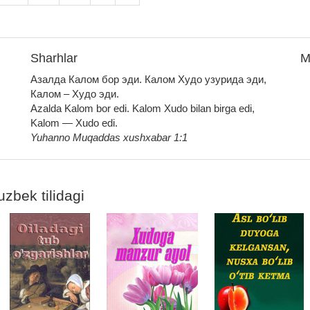
Sharhlar
M
Азалда Калом бор эди. Калом Худо узурида эди,
Калом – Худо эди.
Azalda Kalom bor edi. Kalom Xudo bilan birga edi,
Kalom — Xudo edi.
Yuhanno Muqaddas xushxabar 1:1
uzbek tilidagi