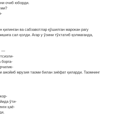
ни очиб юборди.
сми?
и‑
ан қилинган ва сабзавотлар қўшилган марокан рагу
ишига сал қолди. Агар у ўзини тўхтатиб қолмаганда,
, —
ётсизли‑
 борга‑
рчилик‑
и ажойиб мрузия таоми билан зиёфат қиларди. Таомнинг
кор‑
йида ўти‑
инги ҳаё‑
ди.